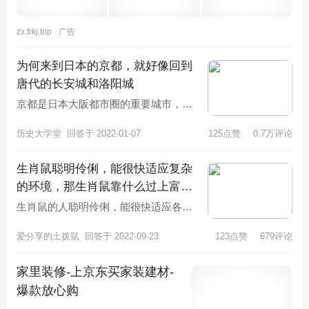
zx.frkj.top
广告
为何来到日本的京都，就好像回到
唐代的长安城和洛阳城
京都是日本大阪都市圈的重要城市，也
是日本境内号称为“千年古都”的旅游城
历史大学堂
回答于 2022-01-07
125点赞
0.7万评论
市。从公元794年桓武天皇将日
生肖鼠聪明伶俐，能很快适应复杂
的环境，那生肖鼠靠什么过上富裕
的生活？
生肖鼠的人聪明伶俐，能很快适应各种
复杂的环境，学习能力强大，喜欢动脑
爱分享的土拨鼠
回答于 2022-09-23
123点赞
679评论
筋，做事认真，头脑反应快，做事小
家里装修-上京东买家装建材-
爆款放心购