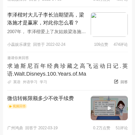
李泽楷对大儿子李长治期望高，梁
洛施才是赢家，对此你怎么看？
2007年， 李泽楷爱上了灰姑娘梁洛施。
梁洛施2年内，一口气给他生了3个男
小蕊娱乐课堂
回答于 2022-02-24
109点赞
474评论
孩，谁知，李泽楷对她说：“
邀请你来回答
求迪斯尼百年经典珍藏之高飞运动日记.英
语.Walt.Disneys.100.Years.of.Ma
英语
外语学习
学习
回答
微信转账限额多少不收手续费
视频回答
广州鸿鼎
回答于 2022-03-19
0.2万点赞
51评论