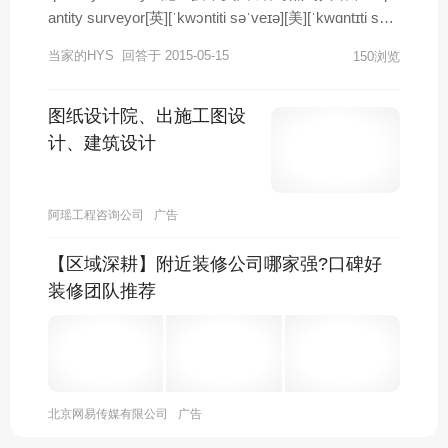
位。www.wtpartnership.comTo ensure the quantity of
antity surveyor[英][ˈkwɔntiti səˈveɪə][美][ˈkwɑntɪti sɚ
collected joint samples enough, and at the same time,
ˈveə]施工技术员; 例句:1.Paul is the sole Quantity Sur
to save surveying workload, the optimum scan line le
当家的HYS
回答于 2015-05-15
150浏览
veyor representative on the RICS Sustainability Grou
ngth should be determinedfirst of all. 为了保证采集的
p..-----------------------------------如有疑问欢迎追问！满
结构面样本数量足够多，同时又使测量工作量最省，
意请点击右上方【选为满意回答】按钮
图纸设计院、出施工图设
测线法应用时首先需要确定一个能够保证测量精度的
计、建筑设计
最小测线长度——最佳测线长度。epub.cnki.netConcl
usion HCV-RNA quantity, anti-HCV strength, ALT leve
l and liver tissuepathologic finding were all approved
阿瑶工程咨询公司
广告
markers for HCV infections course andhealthy status
surveying. 结论HCV-RNA 定量，抗-HCV 强度，ALT
【区域深耕】附近装修公司哪家强?口碑好
水平和肝组织病理变化等项目的分析，都是了解HCV
装修团队推荐
感染者健康状况和监测疾病进程的合适重要指标。
北京网易传媒有限公司
广告