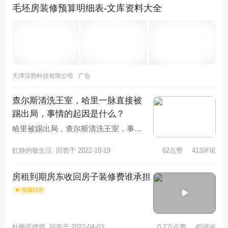
毛坯房装修预算明细表-文库资料大全
天津淙势科技有限公司
广告
查尔斯清洗王室，哈里一脉直接被
踢出局，事情的起因是什么？
哈里被踢出局，查尔斯清洗王室，事情
的起因是查尔斯无法忍受哈里的巨婴行
虹静的敬生活
回答于 2022-10-19
62点赞
413评论
为。伊丽莎白女王国葬期间，哈里和
房租到期房东收回房子装修费谁承担
视频回答
杜晓霞律师
回答于 2022-04-03
0.2万点赞
45评论