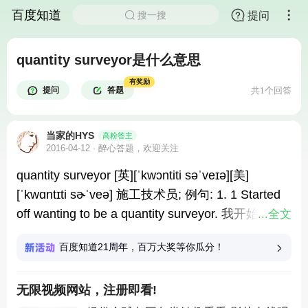
百度知道
提问
搜一搜
quantity surveyor是什么意思
有奖励
提问
答题
共1个回答
当家的HYS
高粉答主
2016-04-12
醉心答题，欢迎关注
quantity surveyor [英][ˈkwɔntiti səˈveɪə][美]
[ˈkwɑntɪti sɚˈveə] 施工技术员; 例句: 1. 1 Started
off wanting to be a quantity surveyor. 我开始时想
...全文
当一名估算师。 2. A good working relationship
百度知道21周年，百万大奖等你瓜分！
between quantity surveyor and contractor is vitalto
the successful completion of any
无限视频网站，注册即看!