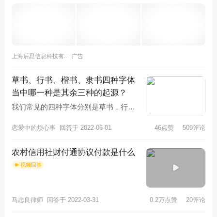
上海后思信息科技有..
广告
草书、行书、楷书、隶书四种字体
当中哪一种是其余三种的起源？
我们常见的四种字体分别是草书，行
书，楷书和历史，其中楷书是由隶书逐
恋爱中的烦心事
回答于 2022-06-01
46点赞
509评论
渐演变而来的，行书也是在隶书的基础
农村信用社财付通协议付款是什么
视频回答
马志良律师
回答于 2022-03-31
0.2万点赞
20评论