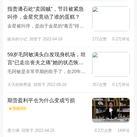
指责潘石屹“卖国贼”，节目被紧急
叫停，金星究竟动了谁的蛋糕？
金星被叫停，是由于金星的“毒舌”得罪
了太多明星，金星时常会调侃参加节目
娱乐的小记
回答于 2022-04-18
272点赞
0.2万评论
的一些明星。为了节目效果，难免
59岁毛阿敏满头白发现身机场，坦
言“已走出丧夫之痛”她的状态恢复
了吗？
毛阿敏是非常早期的歌手了，在20年
前，毫不夸张的说，她就是大姐大般的
大大的帅男孩
回答于 2022-09-20
357点赞
0.1万评论
存在，当时的他有多红呢？只要是央
期货盈利平仓为什么变成亏损
视频回答
度小满
回答于 2022-04-25
0.2万点赞
14评论