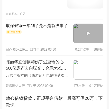
京东热卖
广告
取保候审一年到了是不是就没事了
视频回答
创作者DKEIFHCB3413
回答于 2022-03-30
0.2万点赞
38评论
陈丽华立遗嘱却伤了迟重瑞的心，
500亿家产去向曝光，究竟怎么
了？
八六年版本的《西游记》也是很受欢迎
的，这一部《西游记》成为了经典。在
娱乐圈达人呀
回答于 2022-09-09
478点赞
0.1万评论
当时出演《西游记》的四大主演也凭
放心借钱贷款，正规平台借款，最高可借20万，下
款快