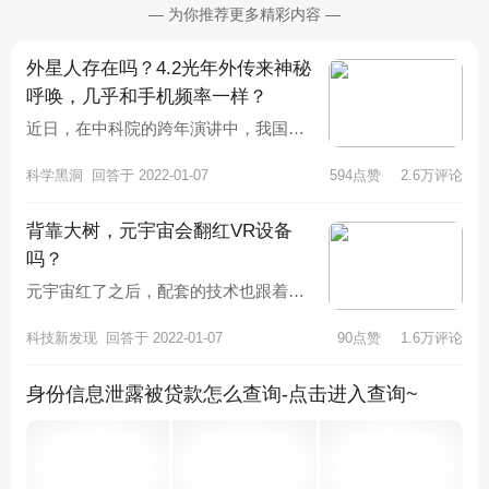
— 为你推荐更多精彩内容 —
外星人存在吗？4.2光年外传来神秘
呼唤，几乎和手机频率一样？
近日，在中科院的跨年演讲中，我国天
体物理学家、中科院院士武向平向大家
科学黑洞
回答于 2022-01-07
594点赞
2.6万评论
介绍了了一些科普知识，并且表明自
背靠大树，元宇宙会翻红VR设备
吗？
元宇宙红了之后，配套的技术也跟着进
入大众视野，VR技术就被誉为元宇宙的
科技新发现
回答于 2022-01-07
90点赞
1.6万评论
顶梁柱之一，但真正的事实是，V
身份信息泄露被贷款怎么查询-点击进入查询~