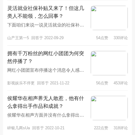
灵活就业社保补贴又来了！但这几
类人不能领，怎么回事？
下面咱们来说一说灵活就业的社保补
贴。我们都知道我们国家的社保包括城
山产王第一5
回答于 2022-09-29
54点赞
330评论
镇职工社保和城乡居民社保。但是有一
拥有千万粉丝的网红小团团为何突
然停播了？
网红小团团宣布停播这个消息令人感觉
到很意外，因为她平时都是正常直播
影视娱乐不停更
回答于 2021-11-22
56点赞
453评论
的，但是突然有一天她自己宣布停播了
侯耀华在相声界无人敢惹，他有什
么拿得出手作品和成就？
侯耀华在相声方面并没有什么拿得出手
的作品和成就，他之所以在相声界无人
碎银几两sUa
回答于 2022-10-21
222点赞
318评论
敢惹，是因为他有三种不同凡响的身