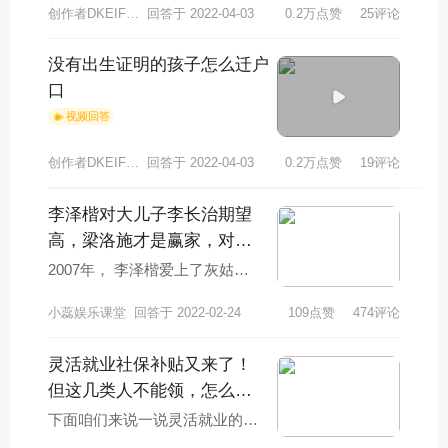
创作者DKEIFHCB4754
回答于 2022-04-03
0.2万点赞
25评论
没有出生证明的孩子怎么迁户
口
视频回答
创作者DKEIFHCB3256
回答于 2022-04-03
0.2万点赞
19评论
李泽楷对大儿子李长治期望
高，梁洛施才是赢家，对此
你怎么看？
2007年， 李泽楷爱上了灰姑娘
梁洛施。梁洛施2年内，一口气
小蕊娱乐课堂
回答于 2022-02-24
109点赞
474评论
给他生了3个男孩，谁知，李泽
楷对她说：“
灵活就业社保补贴又来了！
但这几类人不能领，怎么回
事？
下面咱们来说一说灵活就业的社
保补贴。我们都知道我们国家的