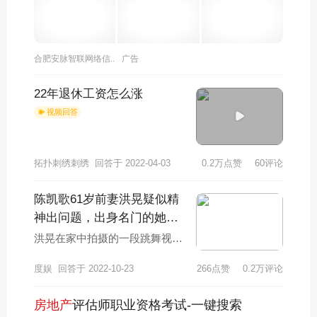
合肥安脉智联网络信..
广告
22年退休工资怎么涨
视频回答
拓扑刺绣刺绣
回答于 2022-04-03
0.2万点赞
60评论
陈凯歌61岁前妻洪晃疑似精
神出问题，出身名门的她是
在做自己还是真疯了？
洪晃在家中拍摄的一段跳舞视频
引起了广泛热议，被网友质疑精
度娱
回答于 2022-10-23
266点赞
0.2万评论
神出了问题。61岁的洪晃穿着一
双黑色的鞋子，
房地产
评估师职业资格考试-一键搜索