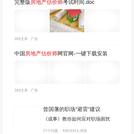
的综合型人员，既要有理论水平，也要有丰富的实践
完整版
房地产估价师
考试时间.doc
经验和较强的组织能力。建造师报考条件：（一）凡
遵守国家法律、法规，具备以下条件之一者，可以申
请参加一级建造师执业资格考试：取得工程类或工程
经济类大学专科学历，工作满6年，其中从事建设工
程项目施工管理工作满4年。取得工程类或工程经济
360文库
广告
类大学本科学历，工作满4年，其中从事建设工程项
目施工管理工作满3年。取得工程类或工程经济类双
中国
房地产估价师
网官网-一键下载安装
学士学位或研究生班毕业，工作满3年，其中从事建
设工程项目施工管理工作满2年。取得工程类或工程
经济类硕士学位，工作满2年，其中从事建设工程项
目施工管理工作满1年。取得工程类或工程经济类博
士学位，从事建设工程项目施工管理工作满1年。
360文库
广告
曾国藩的职场"避雷"建议
《成事》教你如何应对职场困扰
27个问题
636,634人浏览