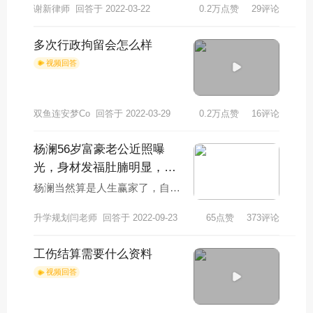
谢新律师
回答于 2022-03-22
0.2万点赞
29评论
多次行政拘留会怎么样
视频回答
双鱼连安梦Co
回答于 2022-03-29
0.2万点赞
16评论
杨澜56岁富豪老公近照曝
光，身材发福肚腩明显，杨
澜是人生赢家吗？
杨澜当然算是人生赢家了，自己
的事业也不错，嫁的老公也是挺
升学规划闫老师
回答于 2022-09-23
65点赞
373评论
有钱的类型，如今年龄大了能够
过程幸福的生活，
工伤结算需要什么资料
视频回答