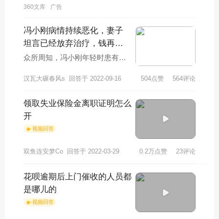
360文库
广告
冯小刚病情持续恶化，妻子
坦言已经放弃治疗，钱再多
也于事无补，咋回事？
众所周知，冯小刚年轻时患有白
癜风，但当时并不是很严重，所
汉瓦大碾春风s
回答于 2022-09-16
504点赞
564评论
以没有提及。近年来，随着年龄
的增长，他的病情
领取失业保险金离职证明怎么
开
视频回答
双鱼连安梦Co
回答于 2022-03-29
0.2万点赞
23评论
花呗逾期后上门催收的人员都
是哪儿的
视频回答