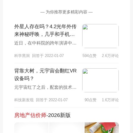
— 为你推荐更多精彩内容 —
外星人存在吗？4.2光年外传
来神秘呼唤，几乎和手机频
率一样？
近日，在中科院的跨年演讲中，
我国天体物理学家、中科院院士
科学黑洞
回答于 2022-01-07
594点赞
2.6万评论
武向平向大家介绍了了一些科普
知识，并且表明自
背靠大树，元宇宙会翻红VR
设备吗？
元宇宙红了之后，配套的技术也
跟着进入大众视野，VR技术就
科技新发现
回答于 2022-01-07
90点赞
1.6万评论
被誉为元宇宙的顶梁柱之一，但
真正的事实是，V
房地产估价师
-2026新版