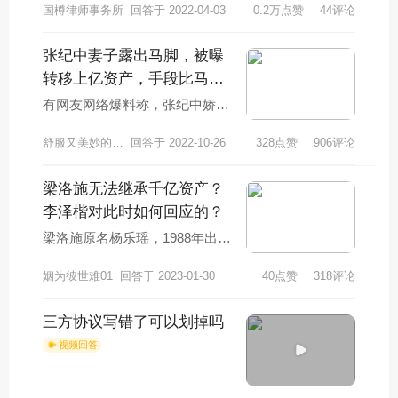
国樽律师事务所
回答于 2022-04-03
0.2万点赞
44评论
张纪中妻子露出马脚，被曝
转移上亿资产，手段比马蓉
还要卑劣，咋回事？
有网友网络爆料称，张纪中娇妻
杜星霖，正在秘密转移，丈夫张
舒服又美妙的菠萝蜜p
回答于 2022-10-26
328点赞
906评论
纪中的个人相关财产。该网友爆
料内容显示，张纪
梁洛施无法继承千亿资产？
李泽楷对此时如何回应的？
梁洛施原名杨乐瑶，1988年出生
在中国澳门。出生记事后，她就
姻为彼世难01
回答于 2023-01-30
40点赞
318评论
没见过父亲，从小就和母亲和姐
姐生活在一起
三方协议写错了可以划掉吗
视频回答