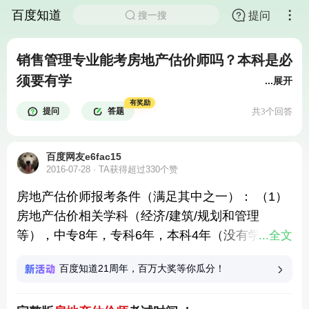
百度知道
提问
搜一搜
销售管理专业能考房地产估价师吗？本科是必
须要有学
...展开
有奖励
提问
答题
共3个回答
百度网友e6fac15
2016-07-28
TA获得超过330个赞
房地产估价师报考条件（满足其中之一）： （1）
房地产估价相关学科（经济/建筑/规划和管理
等），中专8年，专科6年，本科4年（没有学位证
...全文
要求）。 （2）取得经济/审计/统计/会计类初（助
百度知道21周年，百万大奖等你瓜分！
理）级职称，工作满10年。