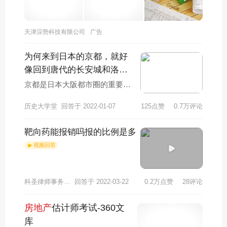
天津淙势科技有限公司
广告
为何来到日本的京都，就好
像回到唐代的长安城和洛阳
城
京都是日本大阪都市圈的重要城
市，也是日本境内号称为“千年古
历史大学堂
回答于 2022-01-07
125点赞
0.7万评论
都”的旅游城市。从公元794年桓
武天皇将日
靶向药能报销吗报的比例是多
视频回答
科圣律师事务所谢律师
回答于 2022-03-22
0.2万点赞
28评论
房地产
估计师考试-360文
库