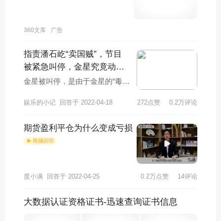
360文库
广告
指责潘石屹“卖国贼”，节目
被紧急叫停，金星究竟动了
谁的蛋糕？
金星被叫停，是由于金星的“毒
舌”得罪了太多明星，金星时常会
娱乐的小记
回答于 2022-04-18
272点赞
0.2万评论
调侃参加节目的一些明星。为了
节目效果，难免
期货盈利平仓为什么变成亏损
视频回答
度小满
回答于 2022-04-25
0.2万点赞
14评论
大数据认证资格证书-迅速查询证书信息