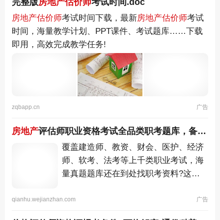
完整版
房地产估价师
考试时间.doc
房地产估价师
考试时间下载，最新
房地产估价师
考试
时间，海量教学计划、PPT课件、考试题库……下载
即用，高效完成教学任务!
zqbapp.cn
广告
房地产
评估师职业资格考试全品类职考题库，备考不用慌
覆盖建造师、教资、财会、医护、经济
师、软考、法考等上千类职业考试，海
量真题题库还在到处找职考资料?这一
个 APP 就够了!教资、一建、会计、药
师全都有!
qianhu.wejianzhan.com
广告