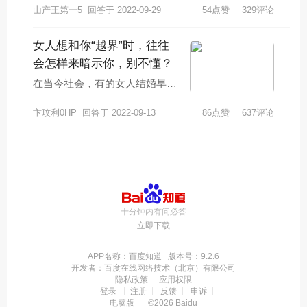
山产王第一5
回答于 2022-09-29
54点赞
329评论
社保包括城镇职工社保和城乡居
民社保。但是有一
女人想和你“越界”时，往往
会怎样来暗示你，别不懂？
在当今社会，有的女人结婚早，
孩子都已经会打酱油了，而有的
卞玟利0HP
回答于 2022-09-13
86点赞
637评论
女人到了中年，却还是单身。女
人到了中年，她们
十分钟内有问必答
立即下载
APP名称：百度知道 版本号：9.2.6
开发者：百度在线网络技术（北京）有限公司
隐私政策
应用权限
登录
注册
反馈
申诉
电脑版
©2026 Baidu