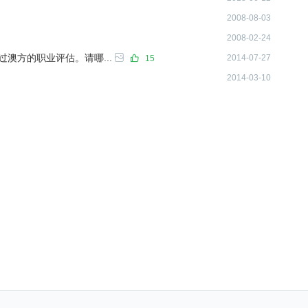
2008-08-03
证明材料吗？
2008-02-24
都可以根据评估需要进行调整
澳方的职业评估。请哪...
2014-07-27
15
2014-03-10
签字，还有其他人选吗？
股东，运营总监
雅思成绩，EA, CPAA需要，EA是A类和G类都可以，CPAA
更新给评估机构吗？
材料，也就是截止到提交的那个时间点，所以一般不需要
的评估机构，可以和VET更新下工作变动情况，不需要提