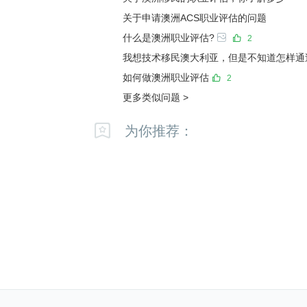
关于申请澳洲ACS职业评估的问题
Q：EA-CPD里面提供的活动内容需要提供
什么是澳洲职业评估?
2
A：不需要，所以对应的活动内容和小时数
我想技术移民澳大利亚，但是不知道怎样通过
如何做澳洲职业评估
2
Q：AIM评估的组织结构图找不了直接上司
更多类似问题
>
A：其他可以考虑的人选包括HR经理，公司
为你推荐：
Q：职业评估递交需要雅思吗？
A：ACS, VET, AIM, TRA递交都不需要
需要是A类的
Q：提交职业评估后，工作有变动，还需要
A：职业评估的审理就是基于所提交的工作
更新工作变动，但对于VET这种背调几率高
供额外的材料证明