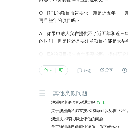
Q：RPL的项目报告要求一篇是近五年，
再早些年的项目吗？
A：如果申请人实在提供不了近五年和近三
的时间，但是也还是要注意项目不能是太早
Q：EA的项目报告有年限要求吗？提供研究
A：没有年限要求，理论上提供哪年的都可
分享
4
评论
博士的毕业论文的项目可以作为一篇项目报
供论文，而是按照项目报告的标准来写这个
其他类似问题
Q：EA所做的项目，在每个项目中所做的
澳洲职业评估容易通过吗
1
A：如果所做的项目职责差不多，可以根据
关于澳洲商科独立技术移民sol以及职业评
在项目一种侧重设计工作，项目二侧重测试
澳洲技术移民职业评估的问题
容差不多，这样不符合EA的要求，即使交上
关于澳洲移民的职业评估，你了解多少