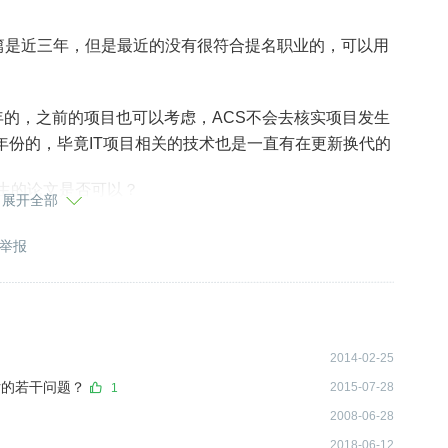
一篇是近三年，但是最近的没有很符合提名职业的，可以用
年的，之前的项目也可以考虑，ACS不会去核实项目发生
年份的，毕竟IT项目相关的技术也是一直有在更新换代的
生的论文是否可以？
展开全部
以，一般还是建议申请人提供近五年的；本科，硕士或者
举报
告，前提是该项目是与提名职业相关的，且不能是直接提
项目
职责差不多，能都写一样的吗？
2014-02-25
项目目的/背景不一样，来着重写自己职责的不同面，比如
估的若干问题？
2015-07-28
1
调试，项目三侧重项目管理；但是不能有任何两篇职责内
2008-06-28
去也会被EA要求重新提供
2018-06-12