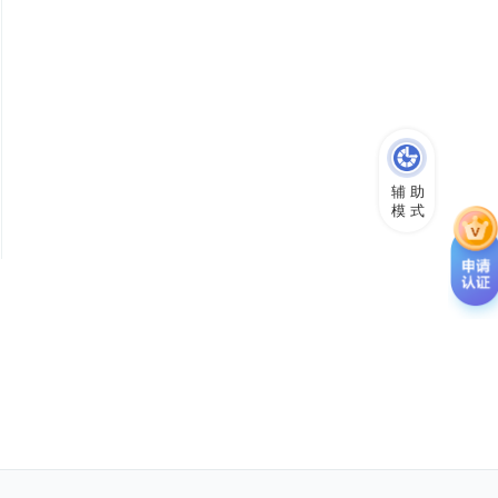
辅 助
模 式