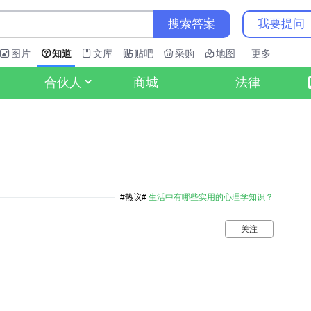
搜索答案
我要提问
图片
知道
文库
贴吧
采购
地图
更多
商城
法律
合伙人
题
#热议#
生活中有哪些实用的心理学知识？
关注