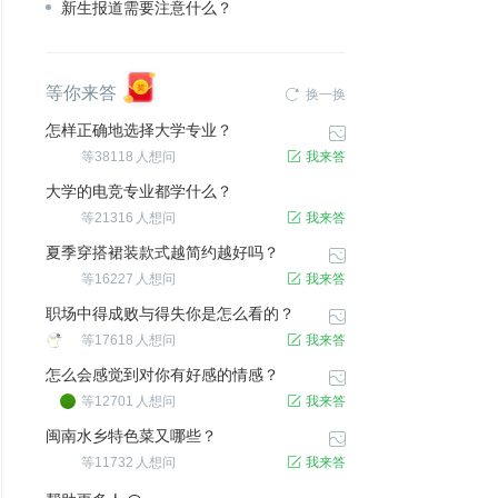
新生报道需要注意什么？
等你来答

换一换
怎样正确地选择大学专业？

等
38118
人想问

我来答
大学的电竞专业都学什么？
等
21316
人想问

我来答
夏季穿搭裙装款式越简约越好吗？

等
16227
人想问

我来答
职场中得成败与得失你是怎么看的？

等
17618
人想问

我来答
怎么会感觉到对你有好感的情感？

等
12701
人想问

我来答
闽南水乡特色菜又哪些？

等
11732
人想问

我来答