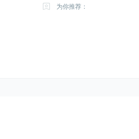
为你推荐：
新手帮助
如何答题
获取
使用财富值