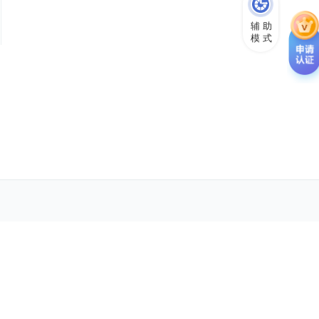
辅 助
模 式
投诉建议
反馈
账号申诉
信息举报