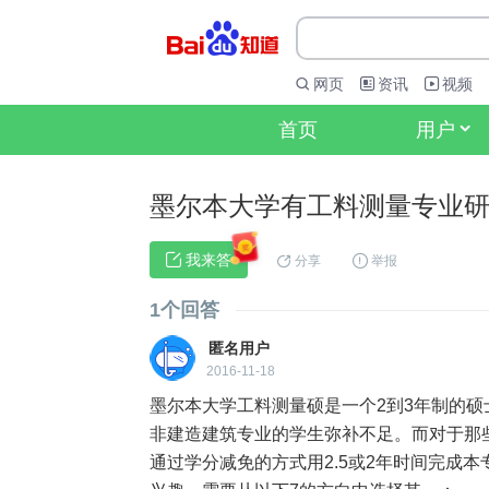
网页
资讯
视频
首页
用户
墨尔本大学有工料测量专业
 我来答
分享
举报
1个回答
匿名用户
2016-11-18
墨尔本大学工料测量硕是一个2到3年制的
非建造建筑专业的学生弥补不足。而对于那
通过学分减免的方式用2.5或2年时间完成