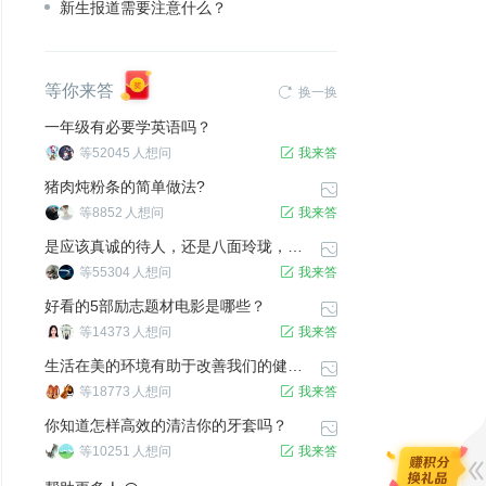
新生报道需要注意什么？
等你来答

换一换
一年级有必要学英语吗？
等
52045
人想问

我来答
猪肉炖粉条的简单做法?

等
8852
人想问

我来答
是应该真诚的待人，还是八面玲珑，生活中哪个才是对的？

等
55304
人想问

我来答
好看的5部励志题材电影是哪些？

等
14373
人想问

我来答
生活在美的环境有助于改善我们的健康吗？

等
18773
人想问

我来答
你知道怎样高效的清洁你的牙套吗？

等
10251
人想问

我来答