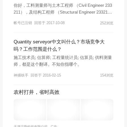
你好，工料测量师与土木工程师 （Civil Engineer 233
211），及结构工程师 （Structural Engineer 23321
4）共享ANZSCO 2332 Civil Engineering Professional
帐号已注销
回答于 2017-10-08
252浏览
s的移民配额，共计2174。按下图配额显示，截止到1
0月（也就是财政年度大概4个月），该类职业配额只
用了483个（大概1/5）望采纳谢谢！ 本司加拿大技术
Quantity serveyor中文叫什么？市场竞争大
移民30万人民币，不成功不收费！！
吗？工作范围是什么？
施工技术员; 估算师; 工程量统计员; 估算员; 供料测量
师，都是这个翻译。不知你指哪个。
神捕铁手
回答于 2016-02-15
154浏览
农村打井，省时高效
天津淙势科技有限公司
广告