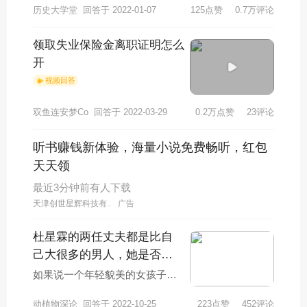
历史大学堂
回答于 2022-01-07
125点赞
0.7万评论
都”的旅游城市。从公元794年桓
武天皇将日
领取失业保险金离职证明怎么
开
视频回答
双鱼连安梦Co
回答于 2022-03-29
0.2万点赞
23评论
听书赚钱新体验，海量小说免费畅听，红包
天天领
最近3分钟前有人下载
天津创世星辉科技有..
广告
杜星霖的两任丈夫都是比自
己大很多的男人，她是否
有“恋父情节”？
如果说一个年轻貌美的女孩子嫁
给了一个比自己大20岁甚至30岁
动植物深论
回答于 2022-10-25
223点赞
452评论