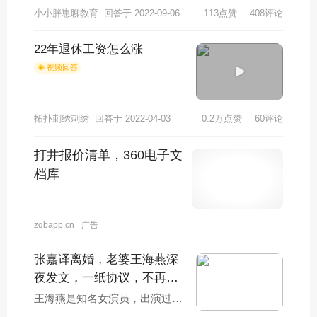
小小胖崽聊教育
回答于 2022-09-06
113点赞
408评论
情。现代社会的离婚率相比之前
非常高，但也存在
22年退休工资怎么涨
视频回答
拓扑刺绣刺绣
回答于 2022-04-03
0.2万点赞
60评论
打井报价清单，360电子文
档库
zqbapp.cn
广告
张嘉译离婚，老婆王海燕深
夜发文，一纸协议，不再
见，现在过得怎样？
王海燕是知名女演员，出演过
《《天下粮仓》《突出重围》