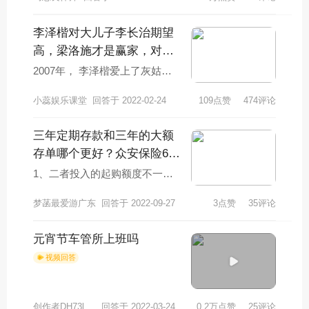
李泽楷对大儿子李长治期望
高，梁洛施才是赢家，对此
你怎么看？
2007年， 李泽楷爱上了灰姑娘
梁洛施。梁洛施2年内，一口气
小蕊娱乐课堂
回答于 2022-02-24
109点赞
474评论
给他生了3个男孩，谁知，李泽
楷对她说：“
三年定期存款和三年的大额
存单哪个更好？众安保险600
万医疗是真是假？
1、二者投入的起购额度不一
样。前者起购额度是20万余元。
梦菡最爱游广东
回答于 2022-09-27
3点赞
35评论
后者的起购额度比较低，50元起
购。2、二者的
元宵节车管所上班吗
视频回答
创作者DH73l9dh491AL
回答于 2022-03-24
0.2万点赞
25评论