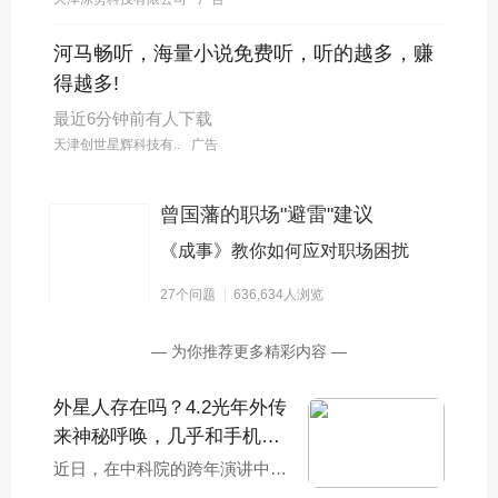
河马畅听，海量小说免费听，听的越多，赚
得越多!
最近6分钟前有人下载
天津创世星辉科技有..
广告
曾国藩的职场"避雷"建议
《成事》教你如何应对职场困扰
27个问题
636,634人浏览
— 为你推荐更多精彩内容 —
外星人存在吗？4.2光年外传
来神秘呼唤，几乎和手机频
率一样？
近日，在中科院的跨年演讲中，
我国天体物理学家、中科院院士