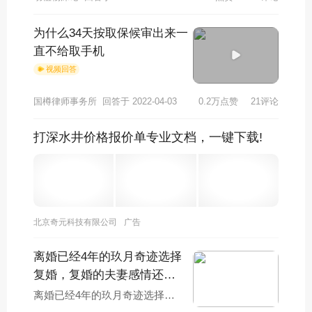
的人，我们都会怀疑他到底看上
了这个男人，
为什么34天按取保候审出来一
直不给取手机
视频回答
国樽律师事务所
回答于 2022-04-03
0.2万点赞
21评论
打深水井价格报价单专业文档，一键下载!
北京奇元科技有限公司
广告
离婚已经4年的玖月奇迹选择
复婚，复婚的夫妻感情还能
恢复到以前吗？
离婚已经4年的玖月奇迹选择复
婚，这是很多人都没有想到的事