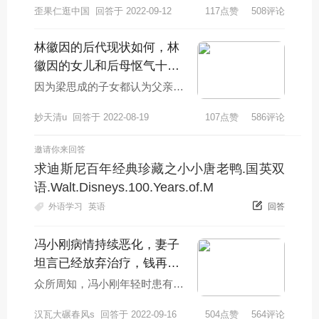
歪果仁逛中国
回答于 2022-09-12
117点赞
508评论
今的现状还可以一直在忙着幕后
的工作。他的脸
林徽因的后代现状如何，林
徽因的女儿和后母怄气十
年，为何孙子孙女不姓梁?
因为梁思成的子女都认为父亲背
叛了自己的母亲，娶了人人
妙天清u
回答于 2022-08-19
107点赞
586评论
喊“打”的林洙进门，对于父亲再
婚感到非常的生气，
邀请你来回答
求迪斯尼百年经典珍藏之小小唐老鸭.国英双
语.Walt.Disneys.100.Years.of.M
外语学习
英语
回答
冯小刚病情持续恶化，妻子
坦言已经放弃治疗，钱再多
也于事无补，咋回事？
众所周知，冯小刚年轻时患有白
癜风，但当时并不是很严重，所
汉瓦大碾春风s
回答于 2022-09-16
504点赞
564评论
以没有提及。近年来，随着年龄