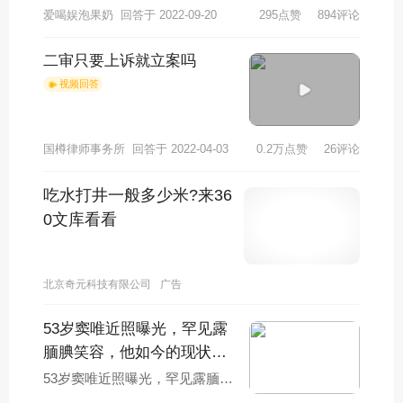
爱喝娱泡果奶
回答于 2022-09-20
295点赞
894评论
《金婚》《国家使命》《誓言无
声》《巡回检察组》》
二审只要上诉就立案吗
视频回答
国樽律师事务所
回答于 2022-04-03
0.2万点赞
26评论
吃水打井一般多少米?来36
0文库看看
北京奇元科技有限公司
广告
53岁窦唯近照曝光，罕见露
腼腆笑容，他如今的现状如
何？
53岁窦唯近照曝光，罕见露腼腆
笑容，他如今的现状如何？他如