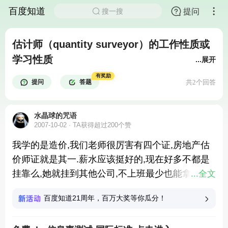
百度知道
提问
搜一搜
估计师（quantity surveyor）的工作性质或
学习性质
...展开
有奖励
提问
答题
共2个回答
水晶球的咒语
2007-10-02
TA获得超过200个赞
我学的是造价,我们老师很厉害有四个证,房地产估
价师证就是其一.薪水应该挺好的,现在好多不都是
挂靠么,她就挂到其他公司,不上班最少也能拿2000
...全文
元.考这种证是有一定难度的,不过只要一考上会在
百度知道21周年，百万大奖等你瓜分！
网上公布就会有许多公司抢着招聘或让你挂靠到他
的公司.