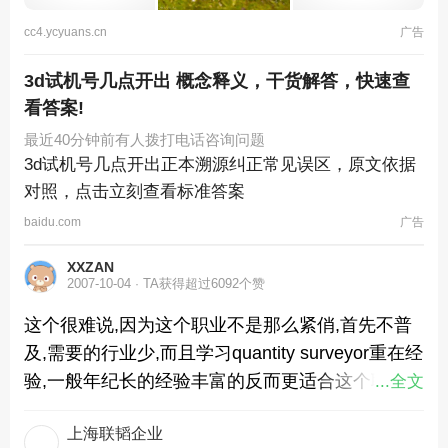
cc4.ycyuans.cn
广告
3d试机号几点开出 概念释义，干货解答，快速查
看答案!
最近40分钟前有人拨打电话咨询问题
3d试机号几点开出正本溯源纠正常见误区，原文依据
对照，点击立刻查看标准答案
baidu.com
广告
XXZAN
2007-10-04
TA获得超过6092个赞
这个很难说,因为这个职业不是那么紧俏,首先不普
及,需要的行业少,而且学习quantity surveyor重在经
验,一般年纪长的经验丰富的反而更适合这个职业,
...全文
不像护士医生那些专业性强有抢手的专业,从毕业
上海联韬企业
到老都不断的需要人,工作也更容易找.