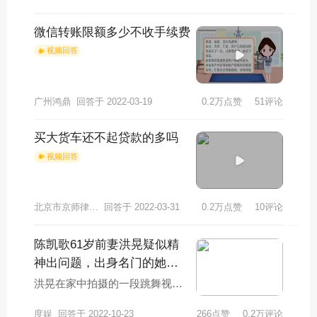
的增长，他的病情
微信转账限额多少不收手续费
视频回答
广州鸿鼎
回答于 2022-03-19
0.2万点赞
51评论
买大货车还不起贷款的多吗
视频回答
北京市京师律师事务所姚志斗律师
回答于 2022-03-31
0.2万点赞
10评论
陈凯歌61岁前妻洪晃疑似精
神出问题，出身名门的她是
在做自己还是真疯了？
洪晃在家中拍摄的一段跳舞视频
引起了广泛热议，被网友质疑精
度娱
回答于 2022-10-23
266点赞
0.2万评论