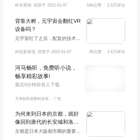
科学黑洞
回答于 2022-01-07
594点赞
2.6万评论
武向平向大家介绍了了一些科普
知识，并且表明自
背靠大树，元宇宙会翻红VR
设备吗？
元宇宙红了之后，配套的技术也
跟着进入大众视野，VR技术就
科技新发现
回答于 2022-01-07
90点赞
1.6万评论
被誉为元宇宙的顶梁柱之一，但
真正的事实是，V
河马畅听，免费听小说，
畅享精彩故事!
最近6分钟前有人下载
天津创世星辉科技有..
广告
为何来到日本的京都，就好
像回到唐代的长安城和洛阳
城
京都是日本大阪都市圈的重要城
市，也是日本境内号称为“千年古