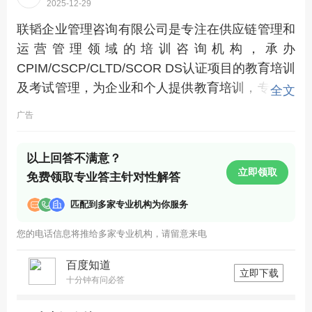
2025-12-29
联韬企业管理咨询有限公司是专注在供应链管理和
运营管理领域的培训咨询机构，承办
CPIM/CSCP/CLTD/SCOR DS认证项目的教育培训
及考试管理，为企业和个人提供教育培训，专业认
全文
证考试和咨询指导服务。帮助企业实施和改进管理
广告
流程；提高管理体系的知识性和科学性；增强企业
核心竞争力；帮助供应链管理的专业人士提高职业
以上回答不满意？
素养, 促进职业发展。联韬拥有一支国际化高级培
立即领取
免费领取专业答主针对性解答
训师和咨询顾问团队，他们在制造业和物流业管理
领域具备深厚的知识和丰富的实践经验。团队成员
匹配到多家专业机构为你服务
的专业领域涵盖预测、计划、采购、库存管理、仓
您的电话信息将推给多家专业机构，请留意来电
储、运输、制造外包、包装设计、质量控制、精…
百度知道
立即下载
十分钟有问必答