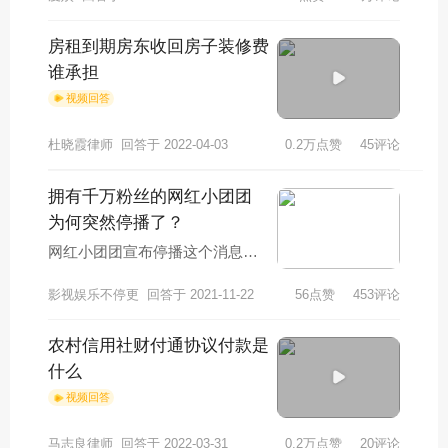
神出了问题。61岁的洪晃穿着一
双黑色的鞋子，
房租到期房东收回房子装修费
谁承担
视频回答
杜晓霞律师
回答于 2022-04-03
0.2万点赞
45评论
拥有千万粉丝的网红小团团
为何突然停播了？
网红小团团宣布停播这个消息令
人感觉到很意外，因为她平时都
影视娱乐不停更
回答于 2021-11-22
56点赞
453评论
是正常直播的，但是突然有一天
她自己宣布停播了
农村信用社财付通协议付款是
什么
视频回答
马志良律师
回答于 2022-03-31
0.2万点赞
20评论