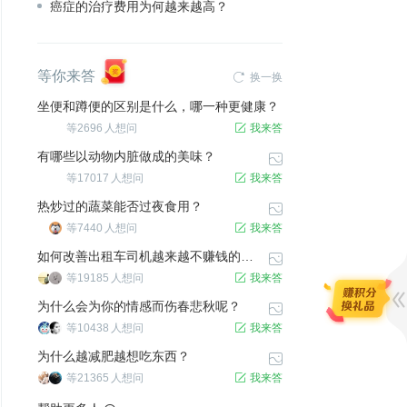
癌症的治疗费用为何越来越高？
等你来答

换一换
坐便和蹲便的区别是什么，哪一种更健康？
等
2696
人想问

我来答
有哪些以动物内脏做成的美味？

等
17017
人想问

我来答
热炒过的蔬菜能否过夜食用？

等
7440
人想问

我来答
如何改善出租车司机越来越不赚钱的现状？

等
19185
人想问

我来答
为什么会为你的情感而伤春悲秋呢？

等
10438
人想问

我来答
为什么越减肥越想吃东西？

等
21365
人想问

我来答