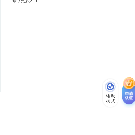
帮助更多人

辅 助
模 式