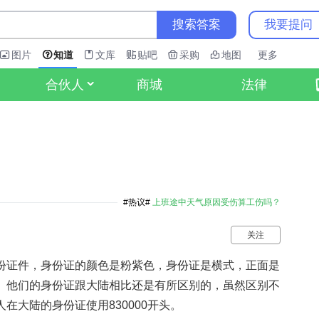
搜索答案
我要提问
图片
知道
文库
贴吧
采购
地图
更多
商城
法律
合伙人
？
#热议#
上班途中天气原因受伤算工伤吗？
关注
份证件，身份证的颜色是粉紫色，身份证是横式，正面是
。他们的身份证跟大陆相比还是有所区别的，虽然区别不
在大陆的身份证使用830000开头。