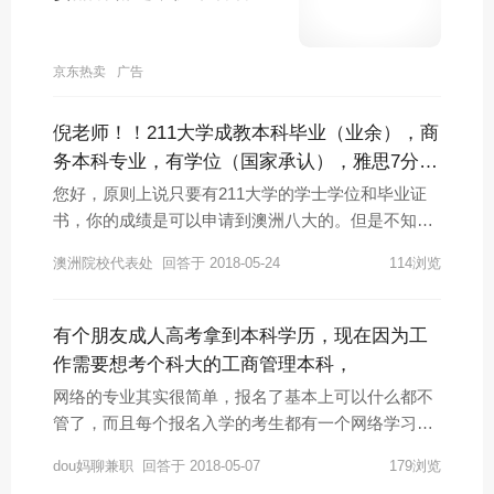
京东热卖
广告
倪老师！！211大学成教本科毕业（业余），商
务本科专业，有学位（国家承认），雅思7分，
平均85分。
您好，原则上说只要有211大学的学士学位和毕业证
书，你的成绩是可以申请到澳洲八大的。但是不知道
你的业余课程是多久上完了，同时你是否有工作经
澳洲院校代表处
回答于 2018-05-24
114浏览
验？澳洲的八大毕业相对非八大毕业略微难一点。但
是只要你平时作业都是按时交，过及格分数50分不会
很难。
有个朋友成人高考拿到本科学历，现在因为工
作需要想考个科大的工商管理本科，
网络的专业其实很简单，报名了基本上可以什么都不
管了，而且每个报名入学的考生都有一个网络学习
号，可以去网上听课，登录进去，查自己的学籍情
dou妈聊兼职
回答于 2018-05-07
179浏览
况，但是有一个不方便的事情就是每次考试的时候需