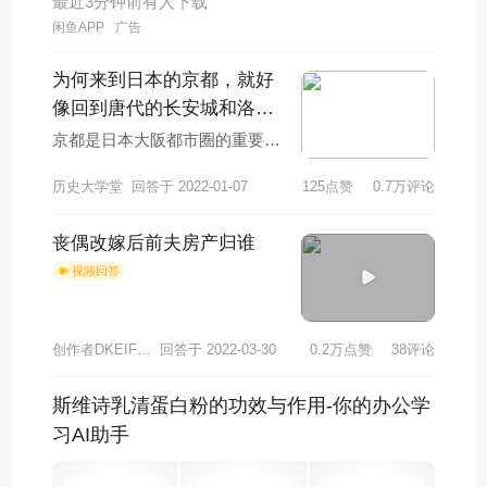
最近3分钟前有人下载
闲鱼APP
广告
为何来到日本的京都，就好
像回到唐代的长安城和洛阳
城
京都是日本大阪都市圈的重要城
市，也是日本境内号称为“千年古
历史大学堂
回答于 2022-01-07
125点赞
0.7万评论
都”的旅游城市。从公元794年桓
武天皇将日
丧偶改嫁后前夫房产归谁
视频回答
创作者DKEIFHCB2312
回答于 2022-03-30
0.2万点赞
38评论
斯维诗乳清蛋白粉的功效与作用-你的办公学
习AI助手