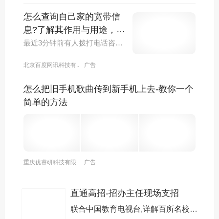
要用本人的身份证原件，每次考试都要刷身份证，另
外还要参加一次国家统考，计算机和英语，但是就是
怎么查询自己家的宽带信
学费蛮贵，因为基本上报名了什么都不用管，所以学
息?了解其作用与用途，点
费蛮贵的。另外网络的报名时间一年有两次，就是每
击查看详细解答
最近3分钟前有人拨打电话咨询问题
年的三月和九月左右。
北京百度网讯科技有..
广告
怎么把旧手机歌曲传到新手机上去-教你一个
简单的方法
重庆优睿研科技有限..
广告
直通高招-招办主任现场支招
联合中国教育电视台,详解百所名校招生制度