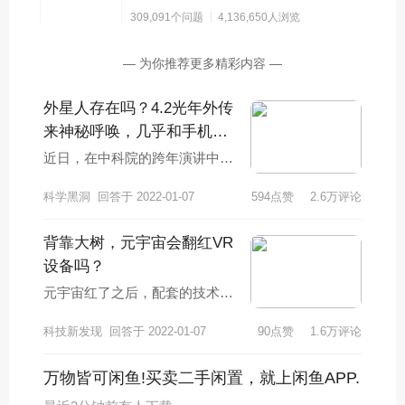
309,091个问题
4,136,650人浏览
— 为你推荐更多精彩内容 —
外星人存在吗？4.2光年外传
来神秘呼唤，几乎和手机频
率一样？
近日，在中科院的跨年演讲中，
我国天体物理学家、中科院院士
科学黑洞
回答于 2022-01-07
594点赞
2.6万评论
武向平向大家介绍了了一些科普
知识，并且表明自
背靠大树，元宇宙会翻红VR
设备吗？
元宇宙红了之后，配套的技术也
跟着进入大众视野，VR技术就
科技新发现
回答于 2022-01-07
90点赞
1.6万评论
被誉为元宇宙的顶梁柱之一，但
真正的事实是，V
万物皆可闲鱼!买卖二手闲置，就上闲鱼APP.