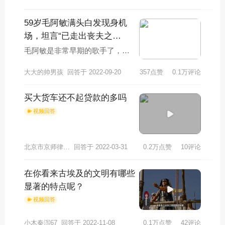
的增长，他的病情
59岁毛阿敏满头白发现身机
场，坦言“已走出丧夫之
痛”她的状态恢复了吗？
毛阿敏是非常早期的歌手了，在
20年前，毫不夸张的说，她就是
大大的帅男孩
回答于 2022-09-20
357点赞
0.1万评论
大姐大般的存在，当时的他有多
红呢？只要是央
买大货车还不起贷款的多吗
视频回答
北京市京师律师事务所姚志斗律师
回答于 2022-03-31
0.2万点赞
10评论
在你看来古埃及的文明有哪些
显著的特点呢？
视频回答
小木秦泻67
回答于 2022-11-08
0.1万点赞
42评论