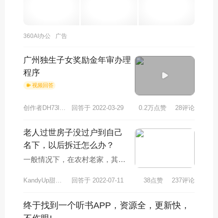
360AI办公
广告
广州独生子女奖励金年审办理
程序
视频回答
创作者DH73l9dh273AL
回答于 2022-03-29
0.2万点赞
28评论
老人过世房子没过户到自己
名下，以后拆迁怎么办？
一般情况下，在农村老家，其家
里老人因病去世或者意外身亡
KandyUp甜起来
回答于 2022-07-11
38点赞
237评论
的，其户下的的房屋会由其家人
继承，很少有继承房
终于找到一个听书APP，资源全，更新快，