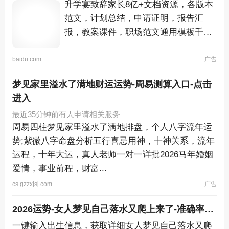
升学宴致辞家长8亿+文档资源，各版本
范文，计划总结，申请证明，报告汇
报，教案课件，职场范文通用模板千万
文档随心下载!
baidu.com
广告
梦见家里溢水了满地财运运势-周易测算入口-点击
进入
最近35分钟前有人申请相关服务
周易四柱梦见家里溢水了满地排盘，个人八字流年运
势;紫微八字命盘分析五行喜忌用神，十神关系，流年
运程，十年大运，真人老师一对一详批2026马年婚姻
爱情，事业前程，财富...
cs.gzzxjsj.com
广告
2026运势-女人梦见自己落水又爬上来了-准确率98%
一键输入出生信息，获取详细女人梦见自己落水又爬