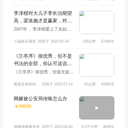
李泽楷对大儿子李长治期望
高，梁洛施才是赢家，对此
你怎么看？
2007年， 李泽楷爱上了灰姑娘
梁洛施。梁洛施2年内，一口气
小蕊娱乐课堂
回答于 2022-02-24
109点赞
474评论
给他生了3个男孩，谁知，李泽
楷对她说：“
《兰亭序》很优秀，但不是
书法的全部，你认可这说法
吗？
《兰亭序》很优秀，但毫无疑问
不可以代表书法艺术所有，不仅
俯放宜将碧织衣B
回答于 2022-07-14
53点赞
420评论
不可以代表书法艺术所有也不要
代表隶书所有。《
网赌被公安局传唤怎么办
视频回答
国樽律师事务所
回答于 2022-04-03
0.2万点赞
46评论