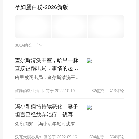
孕妇蛋白粉-2026新版
360AI办公
广告
查尔斯清洗王室，哈里一脉
直接被踢出局，事情的起因
是什么？
哈里被踢出局，查尔斯清洗王
室，事情的起因是查尔斯无法忍
虹静的敬生活
回答于 2022-10-19
62点赞
413评论
受哈里的巨婴行为。伊丽莎白女
王国葬期间，哈里和
冯小刚病情持续恶化，妻子
坦言已经放弃治疗，钱再多
也于事无补，咋回事？
众所周知，冯小刚年轻时患有白
癜风，但当时并不是很严重，所
汉瓦大碾春风s
回答于 2022-09-16
504点赞
564评论
以没有提及。近年来，随着年龄