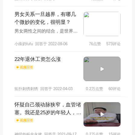
男女关系一旦越界，有哪几
个微妙的变化，很明显？
男女两性之间的结合，是世界上
最正常的结合，也是绝大多数人
小殊奶fufu
回答于 2022-09-06
76点赞
573评论
眼中，最幸福的结合。毕竟“男女
搭配，干活不累
22年退休工资怎么涨
视频回答
拓扑刺绣刺绣
回答于 2022-04-03
0.2万点赞
60评论
怀疑自己颈动脉狭窄，血管堵
塞。我还是25岁的年轻人，症
状与脑血管堵塞一样，一般老
视频回答
人才会。为什么我也
神经外科金永健
回答于 2021-09-17
0.2万点赞
15评论