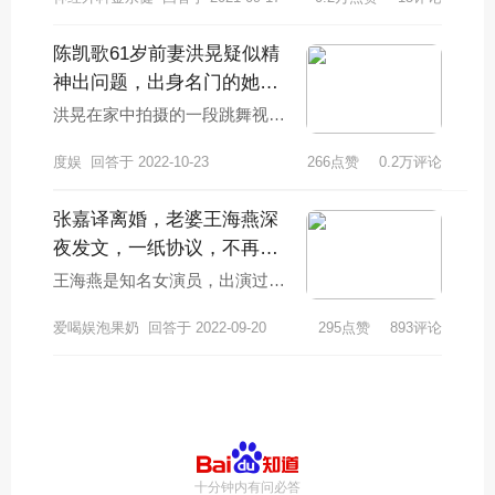
陈凯歌61岁前妻洪晃疑似精
神出问题，出身名门的她是
在做自己还是真疯了？
洪晃在家中拍摄的一段跳舞视频
引起了广泛热议，被网友质疑精
度娱
回答于 2022-10-23
266点赞
0.2万评论
神出了问题。61岁的洪晃穿着一
双黑色的鞋子，
张嘉译离婚，老婆王海燕深
夜发文，一纸协议，不再
见，现在过得怎样？
王海燕是知名女演员，出演过
《《天下粮仓》《突出重围》
爱喝娱泡果奶
回答于 2022-09-20
295点赞
893评论
《金婚》《国家使命》《誓言无
声》《巡回检察组》》
十分钟内有问必答