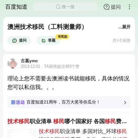
百度知道
提问
搜一搜
澳洲技术移民（工料测量师）
...展开
有奖励
提问
答题
共5个回答
古墓ymc
2013-12-01
TA获得超过493个赞
理论上您不需要去澳洲读书就能移民，具体的情况
您可以私信我。。。
百度知道21周年，百万大奖等你瓜分！
技术移民
职业清单
移民
哪个国家好 各国
移民
费用_条件对比解析
技术移民
职业清单 多国对比_环球
移民