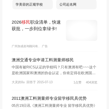
学美容的正规学校
公司起名网
2026
移民
职业清单，快速
获批，一步到位拿绿卡!
广州加成咨询顾问有..
广告
澳洲交通专业申请工料测量师移民
中国有被RICS认证的学校吗？只有澳洲有吧~~~这个
是欧洲国家和澳洲的协会认证，你肯定得在欧洲国家
和澳洲国家读书才能通过认证。中国课程有被认证的
大灵的0u
回答于 2015-07-13
1点赞
404浏览
我真不知道。。。。我是KELLY，墨尔本大学硕士，
在澳3年，澳洲绿卡，澳洲留学规划师，0中介费帮助
学生申请澳洲院校，如果你有澳洲留学的问题与我交
2011澳洲工料测量师专业留学移民具优势
流，请私信
05月19日讯《澳洲工料测量师专业 留学移民具优势》