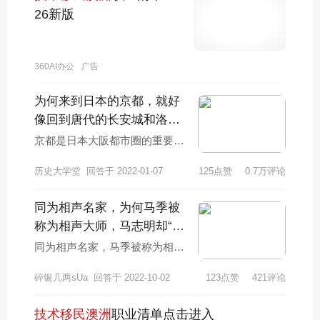
26新版
360AI办公
广告
为何来到日本的京都，就好
像回到唐代的长安城和洛阳
城
京都是日本大阪都市圈的重要城
市，也是日本境内号称为“千年古
历史大学堂
回答于 2022-01-07
125点赞
0.7万评论
都”的旅游城市。从公元794年桓
武天皇将日
同为相声名家，为何马季被
称为相声大师，马志明却“籍
籍无名”?
同为相声名家，马季被称为相声
大师，马志明却籍籍无名，这主
碎银几两sUa
回答于 2022-10-02
123点赞
421评论
要是马志明比较低调，而且马志
明的艺术成就远不
技术移民澳洲
职业清单点击进入