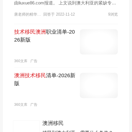
由liuxue86.com报道。 上文说到澳大利亚的紧缺专业
分类，其中工程师分类里就有一个工料测量师无论是
唐老师的精华笔记
回答于 2022-11-12
9浏览
就业还是移民上面都是具有很大优势的，工料测量师
在澳洲的平均工资水平在60000澳币/年(会计等商科专
业仅为35000澳币/年)，在未来有着非常不错的就业前
技术移民澳洲
职业清单-20
景。同时，在移民方面，这个职业不仅是移民职业，
26新版
也同时是澳洲的紧缺职业(MODL)和移民优先职业(CS
L)，与工科和医科一样，在移民时有很大的优势。 介
绍，开设该专业的学校有：新南威尔士大学，墨尔本
360文库
广告
皇家理工大学，墨尔本大学，昆士兰科技大学，邦德
大学等。 职业认证 在澳洲，工料测量师的移民评估
澳洲技术移民
清单-2026新
机构是AIQS(澳大利亚评估师协会)，其将工料测量师
版
的职业内容归类如下： 1、财产估价和建造成本管理
2、建筑与工程经济学 3、财务资源与合同管理 4、争
议解决 5、各种建筑物和工业项目的材料估价与劳动
360文库
广告
力投入 其对该职业的评估认证标准是具备AIQS认可
的澳洲学历或者其他海外评估机构认可的学历。这些
澳洲移民
其他海外评估机构中，值得一提的是RICS(特许工料
测量师协会)。AIQS认可的澳洲学历基本上为本科学