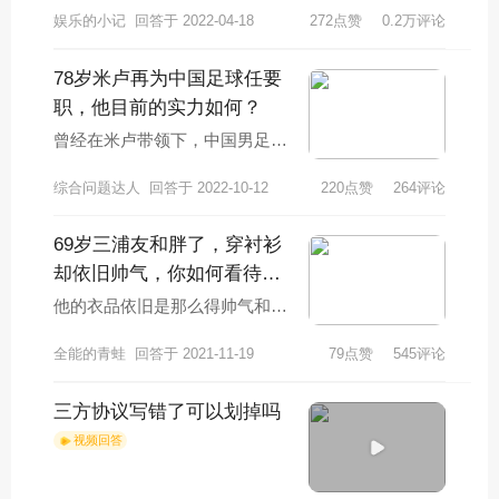
娱乐的小记
回答于 2022-04-18
272点赞
0.2万评论
调侃参加节目的一些明星。为了
节目效果，难免
78岁米卢再为中国足球任要
职，他目前的实力如何？
曾经在米卢带领下，中国男足已
经拿下过世界杯第三名和亚洲杯
综合问题达人
回答于 2022-10-12
220点赞
264评论
第四名。当然了从成绩上来说，
现在米卢执教中国
69岁三浦友和胖了，穿衬衫
却依旧帅气，你如何看待他
的衣品？
他的衣品依旧是那么得帅气和完
美，感兴趣的小伙伴可以学习一
全能的青蛙
回答于 2021-11-19
79点赞
545评论
下他的穿搭技巧和风格，确实不
错。三浦友和拥有
三方协议写错了可以划掉吗
视频回答