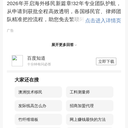
2026年开启海外移民新篇章!32年专业团队护航，
省 不会担保从来没有在这个省学习和工作过的人
从申请到获批全程高效透明，各国移民官、律师团
的，除了医生。
队精准把控流程，助您免去繁琐环节，直通绿卡。
点击进入详情页
让梦想落地更简单。
广告
展开更多回答
百度知道
立即下载
十分钟有问必答
大家还在搜
澳洲技术移民
工料测量师
发际线高怎么办
招商加盟代理
竹纤维墙板
网上赚钱最快的方法