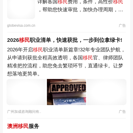
详解各国
移民
费用，条件，高性价
移民
，帮助您快速审批，加快办理周期，项
目安全，提供落地安家，银行开户等服
务。
globevisa.com.cn
广告
2026
移民
职业清单，快速获批，一步到位拿绿卡!
2026年开启
移民
职业清单新篇章!32年专业团队护航，
从申请到获批全程高效透明，各国
移民
官、律师团队
精准把控流程，助您免去繁琐环节，直通绿卡。让梦
想落地更简单。
广州加成咨询顾问有..
广告
澳洲移民
服务