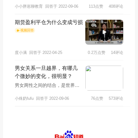
婚，这是很多人都没有想到的事
小小胖崽聊教育
回答于 2022-09-06
113点赞
408评论
情。现代社会的离婚率相比之前
非常高，但也存在
期货盈利平仓为什么变成亏损
视频回答
度小满
回答于 2022-04-25
0.2万点赞
14评论
男女关系一旦越界，有哪几
个微妙的变化，很明显？
男女两性之间的结合，是世界上
最正常的结合，也是绝大多数人
小殊奶fufu
回答于 2022-09-06
76点赞
573评论
眼中，最幸福的结合。毕竟“男女
搭配，干活不累