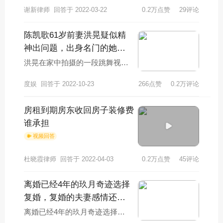
谢新律师
回答于 2022-03-22
0.2万点赞
29评论
陈凯歌61岁前妻洪晃疑似精
神出问题，出身名门的她是
在做自己还是真疯了？
洪晃在家中拍摄的一段跳舞视频
引起了广泛热议，被网友质疑精
度娱
回答于 2022-10-23
266点赞
0.2万评论
神出了问题。61岁的洪晃穿着一
双黑色的鞋子，
房租到期房东收回房子装修费
谁承担
视频回答
杜晓霞律师
回答于 2022-04-03
0.2万点赞
45评论
离婚已经4年的玖月奇迹选择
复婚，复婚的夫妻感情还能
恢复到以前吗？
离婚已经4年的玖月奇迹选择复