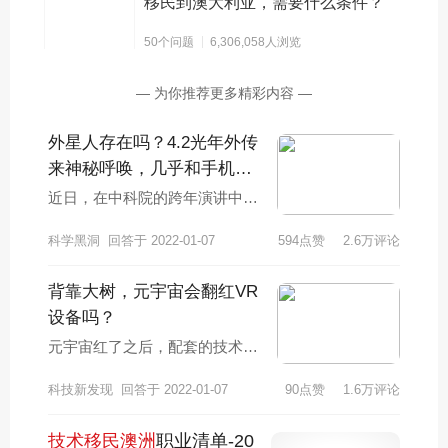
移民到澳大利亚，需要什么条件？
位课程，而RICS则还认可不少硕士学位课程。也就是
说，国际学生就读RICS认可的硕士课程，也可以满足
50个问题
6,306,058人浏览
AIQS的认证条件，即澳大利亚工料测量师60分的职业
分和职业提名。 澳洲工料测量师专业 留学移民具优
— 为你推荐更多精彩内容 —
势
外星人存在吗？4.2光年外传
来神秘呼唤，几乎和手机频
率一样？
近日，在中科院的跨年演讲中，
我国天体物理学家、中科院院士
科学黑洞
回答于 2022-01-07
594点赞
2.6万评论
武向平向大家介绍了了一些科普
知识，并且表明自
背靠大树，元宇宙会翻红VR
设备吗？
元宇宙红了之后，配套的技术也
跟着进入大众视野，VR技术就
科技新发现
回答于 2022-01-07
90点赞
1.6万评论
被誉为元宇宙的顶梁柱之一，但
真正的事实是，V
技术移民澳洲
职业清单-20