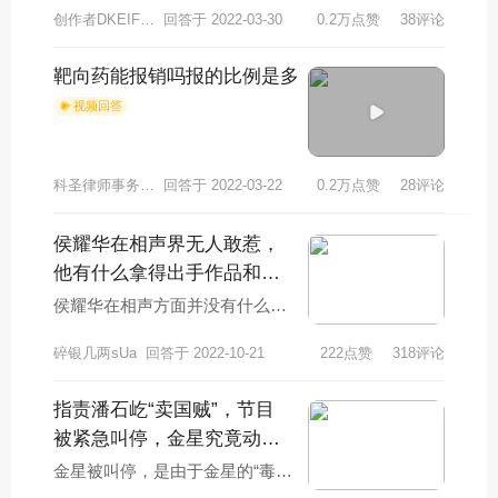
创作者DKEIFHCB2312
回答于 2022-03-30
0.2万点赞
38评论
靶向药能报销吗报的比例是多
视频回答
科圣律师事务所谢律师
回答于 2022-03-22
0.2万点赞
28评论
侯耀华在相声界无人敢惹，
他有什么拿得出手作品和成
就？
侯耀华在相声方面并没有什么拿
得出手的作品和成就，他之所以
碎银几两sUa
回答于 2022-10-21
222点赞
318评论
在相声界无人敢惹，是因为他有
三种不同凡响的身
指责潘石屹“卖国贼”，节目
被紧急叫停，金星究竟动了
谁的蛋糕？
金星被叫停，是由于金星的“毒
舌”得罪了太多明星，金星时常会