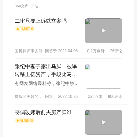
360文库
广告
二审只要上诉就立案吗
视频回答
国樽律师事务所
回答于 2022-04-03
0.2万点赞
26评论
张纪中妻子露出马脚，被曝
转移上亿资产，手段比马蓉
还要卑劣，咋回事？
有网友网络爆料称，张纪中娇妻
杜星霖，正在秘密转移，丈夫张
舒服又美妙的菠萝蜜p
回答于 2022-10-26
328点赞
906评论
纪中的个人相关财产。该网友爆
料内容显示，张纪
丧偶改嫁后前夫房产归谁
视频回答