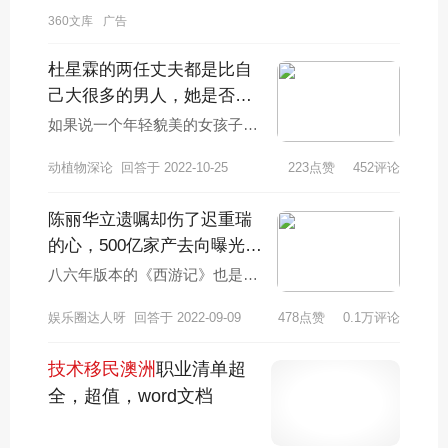
360文库
广告
杜星霖的两任丈夫都是比自
己大很多的男人，她是否
有“恋父情节”？
如果说一个年轻貌美的女孩子嫁
给了一个比自己大20岁甚至30岁
动植物深论
回答于 2022-10-25
223点赞
452评论
的人，我们都会怀疑他到底看上
了这个男人，
陈丽华立遗嘱却伤了迟重瑞
的心，500亿家产去向曝光，
究竟怎么了？
八六年版本的《西游记》也是很
受欢迎的，这一部《西游记》成
娱乐圈达人呀
回答于 2022-09-09
478点赞
0.1万评论
为了经典。在当时出演《西游
记》的四大主演也凭
技术移民澳洲
职业清单超
全，超值，word文档