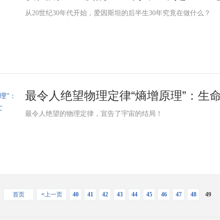
从20世纪30年代开始，爱因斯坦的后半生30年究竟在做什么？
最令人绝望物理定律“熵增原理”：生命
最令人绝望的物理定律，宣告了宇宙的结局！
首页
<上一页
40
41
42
43
44
45
46
47
48
49