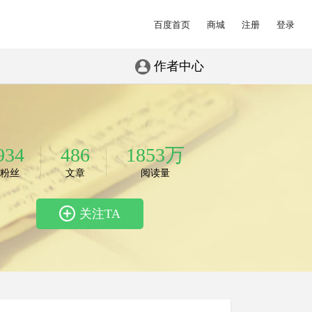
百度首页
商城
注册
登录
作者中心
934
486
1853万
粉丝
文章
阅读量
关注TA