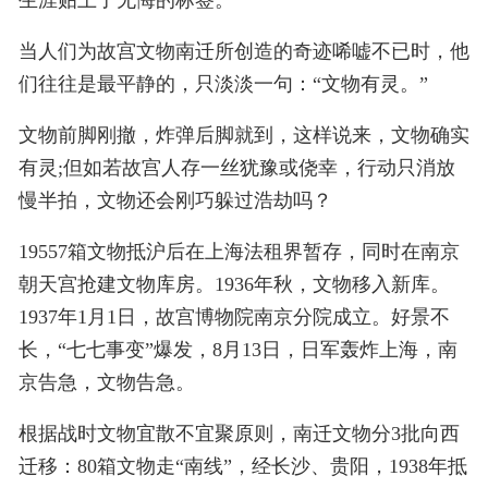
生涯贴上了无悔的标签。
当人们为故宫文物南迁所创造的奇迹唏嘘不已时，他
们往往是最平静的，只淡淡一句：“文物有灵。”
文物前脚刚撤，炸弹后脚就到，这样说来，文物确实
有灵;但如若故宫人存一丝犹豫或侥幸，行动只消放
慢半拍，文物还会刚巧躲过浩劫吗？
19557箱文物抵沪后在上海法租界暂存，同时在南京
朝天宫抢建文物库房。1936年秋，文物移入新库。
1937年1月1日，故宫博物院南京分院成立。好景不
长，“七七事变”爆发，8月13日，日军轰炸上海，南
京告急，文物告急。
根据战时文物宜散不宜聚原则，南迁文物分3批向西
迁移：80箱文物走“南线”，经长沙、贵阳，1938年抵