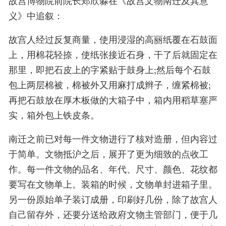
故宫博物院前院长郑欣淼在《故宫文物南迁及其意
义》中追叙：
故宫人经过反复商量，使用浸湿的高丽纸覆在石鼓面
上，用棉花轻捺，使纸张接近石身，干了后就固定在
那里，即把石皮上的字紧贴于鼓身上;然后每个石鼓
包上两层棉被，棉被外又用麻打成辫子，缠紧棉被;
再把石鼓放在厚木板做的大箱子中，箱内用稻草塞严
实，箱外包上铁皮条。
南迁之前已对每一件文物进行了核对造册，但内容过
于简单。文物抵沪之后，展开了更为细致的点收工
作。每一件文物的品名、年代、尺寸、颜色、花纹都
要写在文物单上。装箱的时候，文物单封进箱子里。
另一份原始单子装订成册，印刷好几份，除了故宫人
自己留存外，还要分送给政府文物主管部门，便于几