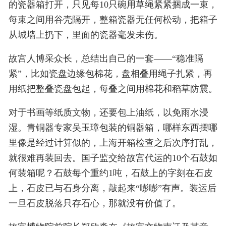
的瓷器箱打开，只见每10只碗用草绳紧紧捆成一束，
每束之间用谷壳隔开，整箱瓷器无任何松动，把箱子
从城墙上扔下，里面的瓷器毫发未伤。
故宫人博采众长，总结出自己的一套——“稳准隔
紧”，比如瓷盘边缘包棉花，盘相叠用绳子扎紧，再
用纸把整叠瓷盘包起，每叠之间用棉花和稻草防震。
对于书画等纸质文物，还要包上油纸，以免雨水浸
湿。青铜器专家吴玉璋包装的铜器箱，哪样东西摆哪
里像是经过计算似的，上海开箱检查之后次序打乱，
就很难再装回去。国子监交给故宫代运的10个石鼓如
何装箱呢？石鼓每个重约1吨，石鼓上的字刻在石皮
上，石皮已与石身分离，敲起来“嘭嘭”有声。装运后
一旦石皮脱落只存石心，那就没有价值了。