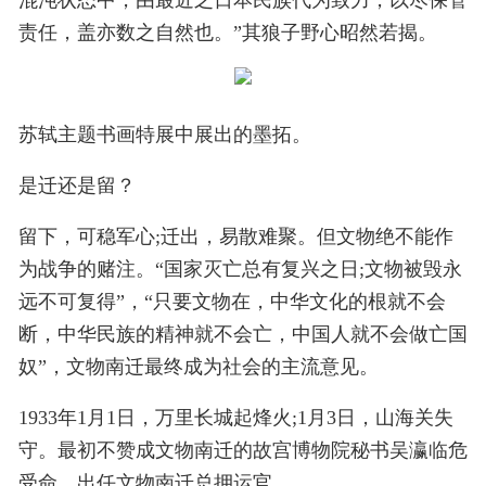
混沌状态中，由最近之日本民族代为致力，以尽保管
责任，盖亦数之自然也。”其狼子野心昭然若揭。
苏轼主题书画特展中展出的墨拓。
是迁还是留？
留下，可稳军心;迁出，易散难聚。但文物绝不能作
为战争的赌注。“国家灭亡总有复兴之日;文物被毁永
远不可复得”，“只要文物在，中华文化的根就不会
断，中华民族的精神就不会亡，中国人就不会做亡国
奴”，文物南迁最终成为社会的主流意见。
1933年1月1日，万里长城起烽火;1月3日，山海关失
守。最初不赞成文物南迁的故宫博物院秘书吴瀛临危
受命，出任文物南迁总押运官。