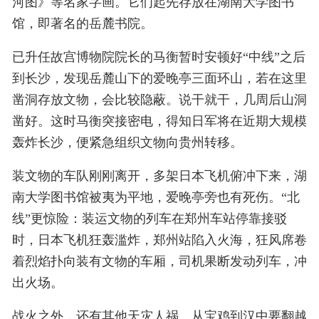
河图》等名家字画。它们起先存放在湖南大学图书
馆，即著名的岳麓书院。
已升任故宫博物院院长的马衡暂时安顿好“中线”之后
到长沙，发现岳麓山下的爱晚亭三面环山，若在这里
凿洞存放文物，会比较隐蔽。说干就干，几周后山洞
凿好。这时马衡突接密电，得知日军将在近期大规模
轰炸长沙，便紧急组织文物向贵州转移。
装文物的车队刚刚离开，多架日本飞机俯冲下来，湖
南大学图书馆被夷为平地，爱晚亭旁也有死伤。“北
线”更惊险：装运文物的列车在郑州车站停靠接驳
时，日本飞机狂轰滥炸，郑州站陷入火海，狂风席卷
着烈焰扑向装有文物的车厢，司机果断发动列车，冲
出火场。
战火之外，还有其他天灾人祸。从宝鸡到汉中要翻越