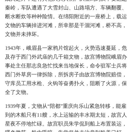
秦岭，车队遭遇了大雪封山、山路塌方、车辆翻覆、
断水断炊等种种险情。在绵阳附近的一座桥上，载运
文物的车辆掉进河滩，所幸那是干涸河滩，桥不高，
文物并未摔坏。
1943年，峨眉县一家鸦片馆起火，火势迅速蔓延，危
及存于西门外武庙的几千箱文物，故宫博物院峨眉办
事处主任那志良急忙找来当地保长，命令驻军士兵将
西门外草房一律拆除，所拆房子由故宫博物院赔偿，
守库员工用水枪、火钩等奋勇扑火，阻断了火源，保
全了文物。
1939年夏，文物从“陪都”重庆向乐山紧急转移，能雇
到的木船只有11艘，水上运输的丰水期太短，故宫人
星夜不停地忙碌。故宫职员朱学侃到船上布置装运，