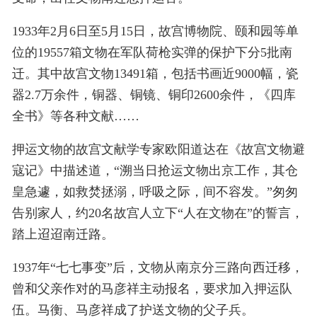
1933年2月6日至5月15日，故宫博物院、颐和园等单
位的19557箱文物在军队荷枪实弹的保护下分5批南
迁。其中故宫文物13491箱，包括书画近9000幅，瓷
器2.7万余件，铜器、铜镜、铜印2600余件，《四库
全书》等各种文献……
押运文物的故宫文献学专家欧阳道达在《故宫文物避
寇记》中描述道，“溯当日抢运文物出京工作，其仓
皇急遽，如救焚拯溺，呼吸之际，间不容发。”匆匆
告别家人，约20名故宫人立下“人在文物在”的誓言，
踏上迢迢南迁路。
1937年“七七事变”后，文物从南京分三路向西迁移，
曾和父亲作对的马彦祥主动报名，要求加入押运队
伍。马衡、马彦祥成了护送文物的父子兵。