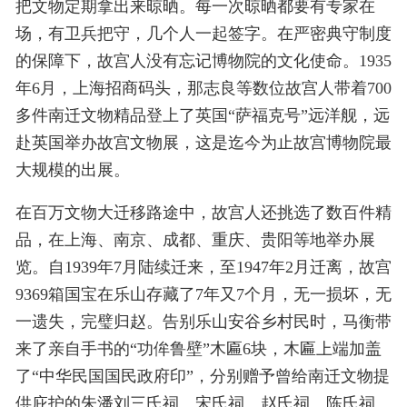
把文物定期拿出来晾晒。每一次晾晒都要有专家在
场，有卫兵把守，几个人一起签字。在严密典守制度
的保障下，故宫人没有忘记博物院的文化使命。1935
年6月，上海招商码头，那志良等数位故宫人带着700
多件南迁文物精品登上了英国“萨福克号”远洋舰，远
赴英国举办故宫文物展，这是迄今为止故宫博物院最
大规模的出展。
在百万文物大迁移路途中，故宫人还挑选了数百件精
品，在上海、南京、成都、重庆、贵阳等地举办展
览。自1939年7月陆续迁来，至1947年2月迁离，故宫
9369箱国宝在乐山存藏了7年又7个月，无一损坏，无
一遗失，完璧归赵。告别乐山安谷乡村民时，马衡带
来了亲自手书的“功侔鲁壁”木匾6块，木匾上端加盖
了“中华民国国民政府印”，分别赠予曾给南迁文物提
供庇护的朱潘刘三氏祠、宋氏祠、赵氏祠、陈氏祠、