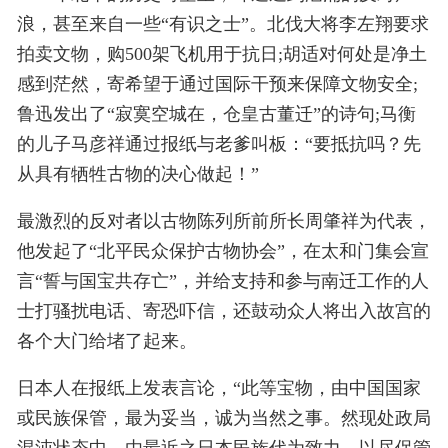
浪，甚至来自一些“有识之士”。北伐大将李左翔要求
拍卖文物，购500架飞机用于抗日;胡适对何处是净土
感到茫然，寄希望于通过国际干预来保障文物安全;
鲁迅发出了“寂寞空城在，仓皇古董迁”的诗句;马衡
的儿子马彦祥通过报纸与老爹叫板：“要抵抗吗？先
从具有牺牲古物的决心做起！”
最激烈的反对者以古物陈列所前所长周肇祥为代表，
他发起了“北平民众保护古物协会”，在太和门集会宣
言“誓与国宝共存亡”，并给支持和参与南迁工作的人
士打骚扰电话、寄恐吓信，还鼓动众人将出入故宫的
各个大门给堵了起来。
日本人在报纸上发表言论，“此等宝物，由中国国家
或民族保管，最为妥当，诚为当然之事。然现处政局