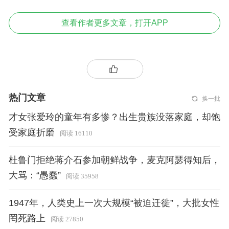
查看作者更多文章，打开APP
热门文章
换一批
才女张爱玲的童年有多惨？出生贵族没落家庭，却饱
受家庭折磨
阅读 16110
杜鲁门拒绝蒋介石参加朝鲜战争，麦克阿瑟得知后，
大骂：“愚蠢”
阅读 35958
1947年，人类史上一次大规模“被迫迁徙”，大批女性
罔死路上
阅读 27850