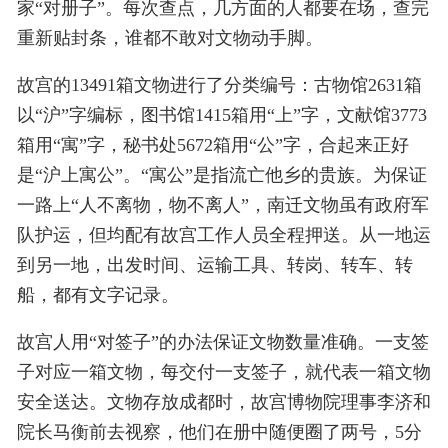
家“对册子”。每次查点，几方面的人都要在场，查完
重新贴封条，谁都不敢对文物动手脚。
故宫的13491箱文物进行了分类编号：古物馆2631箱
以“沪”字编标，图书馆1415箱用“上”字，文献馆3773
箱用“寓”字，秘书处5672箱用“公”字，合起来正好
是“沪上寓公”。“寓公”是指流亡他乡的贵族。为保证
一路上“人不离物，物不离人”，南迁文物虽有政府军
队护运，但均配有故宫工作人员全程押送。从一地运
到另一地，出发时间、运输工具、转岗、转车、转
船，都有文字记录。
故宫人用“对签子”的办法保证文物数量准确。一支签
子对应一箱文物，每交付一支签子，就代表一箱文物
安全送达。文物存放成都时，故宫博物院理事李济和
院长马衡前去视察，他们在册中随便圈了两号，5分