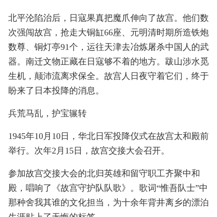
北平沦陷治后，日寇果真把魔爪伸向了故宫。他们数
次强闯故宫，抢走大铜缸66座、元明清时期所造铁炮
数尊、铜灯亭91个，运往天津去冶炼屠杀中国人的武
器。南迁文物正藏在日寇够不着的地方。跋山涉水觅
生机，颠沛流离求保全。故宫人日夜守着它们，终于
盼来了日本投降的消息。
兵荒马乱，护宝辗转
1945年10月10日，华北日军投降仪式在故宫太和殿前
举行。次年2月15日，故宫交接大会召开。
参加故宫交接大会的北归英雄和留守职工齐聚中和
殿，唱响了《故宫守护队队歌》。歌词“惟吾队士”中
那种舍我其谁的文化担当，为十余年背井离乡的漂泊