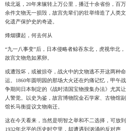
续北返，20年来辗转上万公里，播迁十余省份，百万
余件文物无一损毁，故宫先辈们的壮举缔造了人类文
化遗产保护史的奇迹。
烽烟骤起，何去何从
“九一八事变”后，日本侵略者鲸吞东北，虎视华北，
故宫文物危如累卵。
或遭毁坏，或被掠夺，战火中的文物逃不开这两种命
运。1860年圆明园的那场大火还在灼痛记忆，甲午战
争期间日本制定的《战时清国宝物搜集办法》尤其让
人警觉。以史为鉴，故宫博物院金石学家、古物馆副
馆长马衡提议文物南迁。
这在今天看来，当然是明智之举和不二选择，可放到
1932年北平的历史时空里，却遭遇到汹涌的反对声