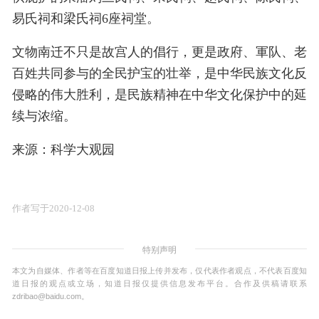
易氏祠和梁氏祠6座祠堂。
文物南迁不只是故宫人的倡行，更是政府、軍队、老
百姓共同参与的全民护宝的壮举，是中华民族文化反
侵略的伟大胜利，是民族精神在中华文化保护中的延
续与浓缩。
来源：科学大观园
作者写于2020-12-08
特别声明
本文为自媒体、作者等在百度知道日报上传并发布，仅代表作者观点，不代表百度知
道日报的观点或立场，知道日报仅提供信息发布平台。合作及供稿请联系
zdribao@baidu.com。