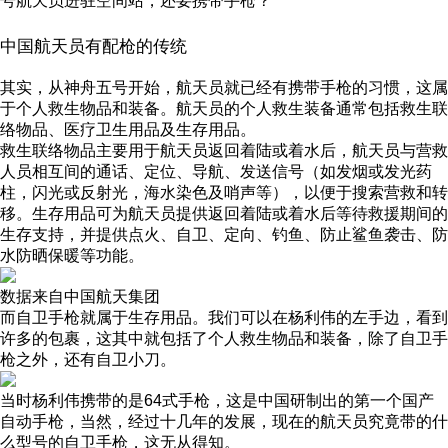
号航天员进驻空间站，还要携带手枪？
中国航天员有配枪的传统
其实，从神舟五号开始，航天员就已经有携带手枪的习惯，这属
于个人救生物品和装备。航天员的个人救生装备通常包括救生联
络物品、医疗卫生用品及生存用品。
救生联络物品主要用于航天员返回着陆或着水后，航天员与营救
人员相互间的通话、定位、导航、发送信号（如发烟或发光药
柱，闪光或反射光，海水染色及哨声等），以便于搜索营救和转
移。生存用品可为航天员提供返回着陆或着水后等待救援期间的
生存支持，并提供点火、自卫、定向、钓鱼、防止鲨鱼袭击、防
水防晒保暖等功能。
数据来自中国航天集团
而自卫手枪就属于生存用品。我们可以在杨利伟的左手边，看到
许多的包裹，这其中就包括了个人救生物品和装备，除了自卫手
枪之外，还有自卫小刀。
当时杨利伟携带的是64式手枪，这是中国研制出的第一个国产
自动手枪，当然，经过十几年的发展，现在的航天员究竟带的什
么型号的自卫手枪，这无从得知。