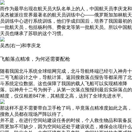
而作为最早出现在航天员大队名单上的人，中国航天员李庆龙和
吴杰被派往世界最著名的航天员训练中心——俄罗斯加加林航天
员训练中心进行系统训练，他们学成归国后，培养了我国最初的
一批航天员，包括杨利伟、费俊龙等第一批航天员。所以中国航
天员也继承了苏联的这个习惯。
吴杰(右一)和李庆龙
飞船落点精准，为何还需要配枪
随着我国北斗系统全球组网完成，北斗导航终端已经引入神舟十
二号飞船设计之中，导航计算、返回搜救落点报告等都采用了北
斗系统定位数据。这也保障了我国的载人飞船可以实现精准降
落。以神舟十二号为例子，从第一次落点预报到最后实际落点的
精度，仅仅相差847米，其精度之高，达到了全球先进水平。
那这样不是不需要带自卫手枪了吗，毕竟落点精准度如此之高，
搜救人员都在现场严阵以待了。
并不是，在进行空间站建设任务的时候，个人救生物品和装备反
而更加不可缺少，因为空间站还处于建设状态，难保会出现什么