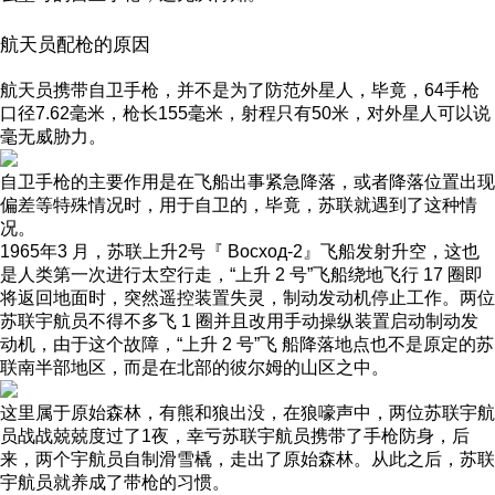
航天员配枪的原因
航天员携带自卫手枪，并不是为了防范外星人，毕竟，64手枪
口径7.62毫米，枪长155毫米，射程只有50米，对外星人可以说
毫无威胁力。
自卫手枪的主要作用是在飞船出事紧急降落，或者降落位置出现
偏差等特殊情况时，用于自卫的，毕竟，苏联就遇到了这种情
况。
1965年3 月，苏联上升2号『 Восход-2』飞船发射升空，这也
是人类第一次进行太空行走，“上升 2 号”飞船绕地飞行 17 圈即
将返回地面时，突然遥控装置失灵，制动发动机停止工作。两位
苏联宇航员不得不多飞 1 圈并且改用手动操纵装置启动制动发
动机，由于这个故障，“上升 2 号”飞 船降落地点也不是原定的苏
联南半部地区，而是在北部的彼尔姆的山区之中。
这里属于原始森林，有熊和狼出没，在狼嚎声中，两位苏联宇航
员战战兢兢度过了1夜，幸亏苏联宇航员携带了手枪防身，后
来，两个宇航员自制滑雪橇，走出了原始森林。从此之后，苏联
宇航员就养成了带枪的习惯。