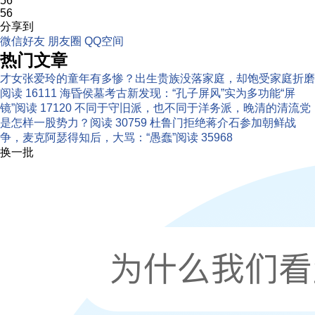
56
56
分享到
微信好友
朋友圈
QQ空间
热门文章
才女张爱玲的童年有多惨？出生贵族没落家庭，却饱受家庭折磨
阅读 16111
海昏侯墓考古新发现：“孔子屏风”实为多功能“屏
镜”
阅读 17120
不同于守旧派，也不同于洋务派，晚清的清流党
是怎样一股势力？
阅读 30759
杜鲁门拒绝蒋介石参加朝鲜战
争，麦克阿瑟得知后，大骂：“愚蠢”
阅读 35968
换一批