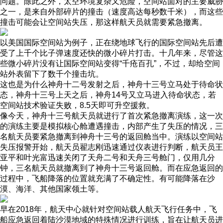
问题。除此之外，太空环境复杂又危险，空间站面对的主要威胁
之一，是来自外部碎片的撞击（速度高达每秒数千米），而这些
撞击可能会让空间站失压，那这样航天员就需要紧急撤离。
以美国国际空间站为例子，正在绕地球飞行的国际空间站先后遭
受了上千个比子弹速度还快的微小碎片打击。十几年来，尽管这
些微小碎片没有让国际空间站变得“千疮百孔”，不过，却给空间
站外表留下了数千个撞击坑。
这也是为什么神舟十二号发射之后，神舟十三号立马处于待命状
态，神舟十三号上天之后，神舟14号又立马进入待命状态，若
空间站技术验证失败，8.5天即可升空援救。
像今天，神舟十三号航天员就进行了首次紧急撤离演练，这一次
的演练主要是模拟核心舱遭遇撞击，内部产生了失压的情况，三
名航天员要紧急撤离到神舟十三号的返回舱当中。演练以空间站
失压报警开始，航天员翟志刚迅速通过仪表进行判断，航天员王
亚平和叶光富迅速关闭了天舟二号和天舟三号舱门，仅用几分
钟，三名航天员就撤离到了神舟十三号返回舱。而在应急返回的
过程中，飞船降落的位置就充满了不确定性。有可能降落在沙
漠、海洋、其他国家领土等。
早在2018年，航天中心就针对空间站载人航天飞行任务中，飞
船应急返回着陆沙漠地域的特殊情况进行训练，旨在让航天员进