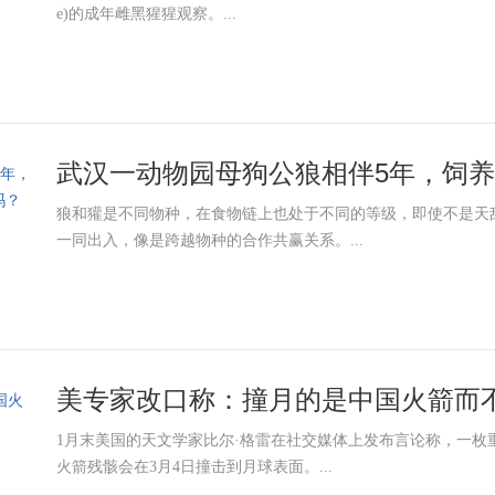
e)的成年雌黑猩猩观察。...
武汉一动物园母狗公狼相伴5年，饲养员
狼和獾是不同物种，在食物链上也处于不同的等级，即使不是天
一同出入，像是跨越物种的合作共赢关系。...
美专家改口称：撞月的是中国火箭而不
1月末美国的天文学家比尔·格雷在社交媒体上发布言论称，一枚重
火箭残骸会在3月4日撞击到月球表面。...