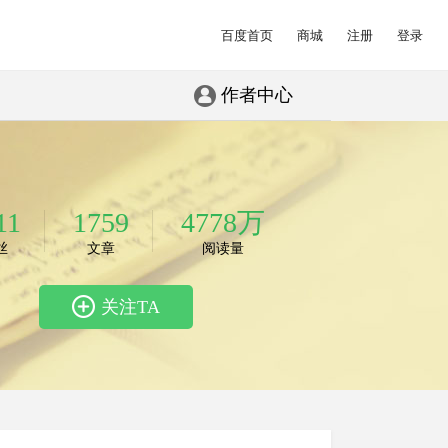
百度首页
商城
注册
登录
作者中心
11
1759
4778万
丝
文章
阅读量
关注TA