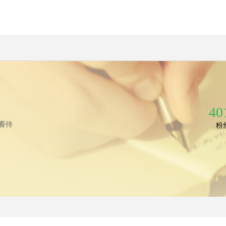
40
看待
粉