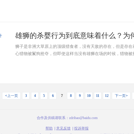
雄狮的杀婴行为到底意味着什么？为何如
狮子是非洲大草原上的顶级猎食者，没有天敌的存在，但是存在
心猎物被鬣狗抢夺，但即使这样当没有雄狮在场的时候，猎物被抢
<上一页
3
4
5
6
7
8
9
10
11
12
下一页>
合作及供稿请联系：zdribao@baidu.com
帮助
|
意见反馈
|
投诉举报