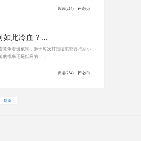
阅读(214)
评论(0)
此冷血？...
着竞争者斑鬣狗，狮子每次打猎结束都要特别小
的概率还是挺高的。...
阅读(254)
评论(0)
尾页