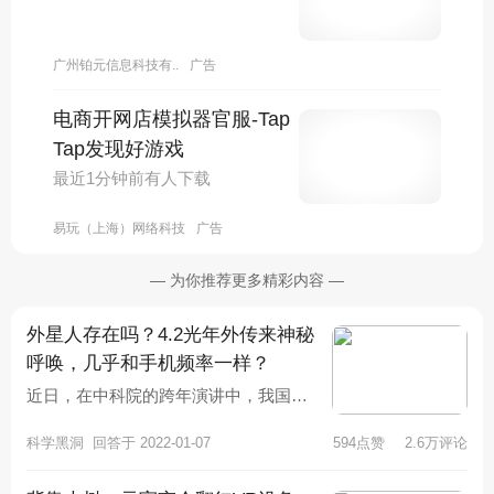
需要的。4、本款第一项、第二
项、第三项所指人员的配偶及其
广州铂元信息科技有..
广告
未满18周岁的未婚子女。5、中
国公民或者在中国获得永久居留
电商开网店模拟器官服-Tap
资格的外国人的配偶，婚姻关系
Tap发现好游戏
存续满五年、已在中国连续居留
最近1分钟前有人下载
满五年、每年在中国居留不少于
九个月且有稳定生活保障和住所
易玩（上海）网络科技
广告
的。6、未满18周岁未婚子女投
靠父母的。7、在境外无直系亲
— 为你推荐更多精彩内容 —
属，投靠境内直系亲属，且年满
60周岁、已在中国连续居留满五
外星人存在吗？4.2光年外传来神秘
年、每年在中国居留不少于九个
呼唤，几乎和手机频率一样？
月并有稳定生活保障和住所的。
扩展资料中国移民政策：1、为
近日，在中科院的跨年演讲中，我国天
规范外国人在中国永久居留审批
体物理学家、中科院院士武向平向大家
管理工作，根据《中华人民共和
科学黑洞
回答于 2022-01-07
594点赞
2.6万评论
介绍了了一些科普知识，并且表明自
国外国人入境出境管理法》及其