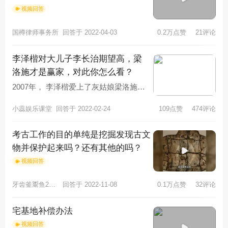
视频回答
国樽律师事务所
回答于 2022-04-03
0.2万点赞
21评论
李泽楷对大儿子李长治期望高，梁
洛施才是赢家，对此你怎么看？
2007年， 李泽楷爱上了灰姑娘梁洛施。
梁洛施2年内，一口气给他生了3个男
小蕊娱乐课堂
回答于 2022-02-24
109点赞
474评论
孩，谁知，李泽楷对她说：“
考古工作的目的单纯是挖掘发现古文
物并保护起来吗？还有其他的吗？
视频回答
牙齿釜鬻鱼2574
回答于 2022-11-08
0.1万点赞
32评论
宅基地补偿办法
视频回答