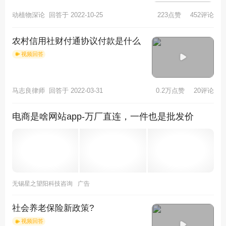
个比自己大20岁甚至30岁的人，我们都
动植物深论
回答于 2022-10-25
223点赞
452评论
会怀疑他到底看上了这个男人，
农村信用社财付通协议付款是什么
视频回答
马志良律师
回答于 2022-03-31
0.2万点赞
20评论
电商是啥网站app-万厂直连，一件也是批发价
无锡星之望阳科技咨询
广告
社会养老保险新政策?
视频回答