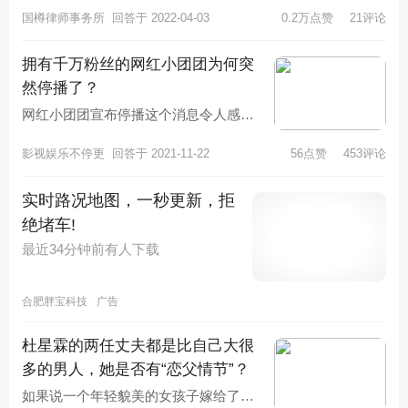
国樽律师事务所
回答于 2022-04-03
0.2万点赞
21评论
拥有千万粉丝的网红小团团为何突
然停播了？
网红小团团宣布停播这个消息令人感觉
到很意外，因为她平时都是正常直播
影视娱乐不停更
回答于 2021-11-22
56点赞
453评论
的，但是突然有一天她自己宣布停播了
实时路况地图，一秒更新，拒
绝堵车!
最近34分钟前有人下载
合肥胖宝科技
广告
杜星霖的两任丈夫都是比自己大很
多的男人，她是否有“恋父情节”？
如果说一个年轻貌美的女孩子嫁给了一