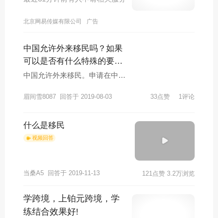
北京网易传媒有限公司
广告
中国允许外来移民吗？如果
可以是否有什么特殊的要
求？
中国允许外来移民。申请在中国
永久居留的外国人应当遵守中国
眉间雪8087
回答于 2019-08-03
33点赞
1评论
法律，身体健康，无犯罪记录，
并符合下列条件之一： 1、在中
国直接投资、连续三年投资情况
什么是移民
稳定且纳税记录良好的。2、在
视频回答
中国担任副总经理、副厂长等职
务以上或者具有副教授、副研究
员等副高级职称以上以及享受同
当桑A5
回答于 2019-11-13
121点赞
3.2万浏览
等待遇， 已连续任职满四年、四
年内在中国居留累计不少于三年
学跨境，上铂元跨境，学
且纳税记录良好的。3、对中国
练结合效果好!
有重大、突出贡献以及国家特别