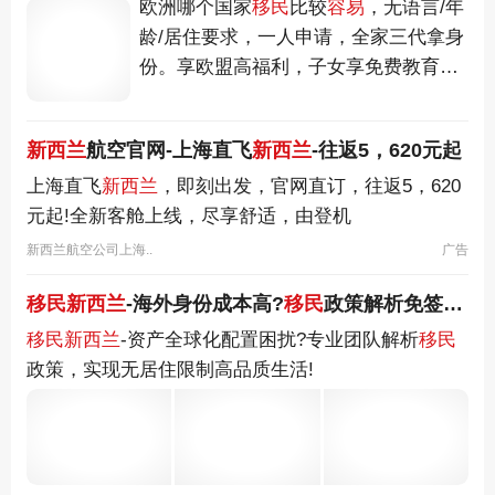
Secondary School Teacher 中学老师 1,038
欧洲哪个国家
移民
比较
容易
，无语言/年
University Lectu
龄/居住要求，一人申请，全家三代拿身
份。享欧盟高福利，子女享免费教育，
畅游26个申根国。
新西兰
航空官网-上海直飞
新西兰
-往返5，620元起
上海直飞
新西兰
，即刻出发，官网直订，往返5，620
元起!全新客舱上线，尽享舒适，由登机
新西兰航空公司上海..
广告
移民新西兰
-海外身份成本高?
移民
政策解析免签191地
移民新西兰
-资产全球化配置困扰?专业团队解析
移民
政策，实现无居住限制高品质生活!