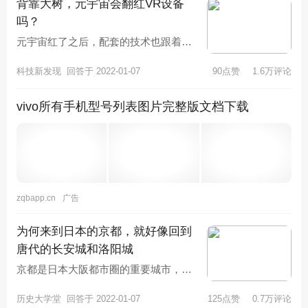
实施细则的有关规定，制定本办
背靠大树，元宇宙会翻红VR设备
法。2、外国人在中国永久居留
吗？
是指外国人在中国居留期限不受
元宇宙红了之后，配套的技术也跟着进
限制。3、《外国人永久居留
入大众视野，VR技术就被誉为元宇宙的
证》是获得在中国永久居留资格
科技新发现
回答于 2022-01-07
90点赞
1.6万评论
顶梁柱之一，但真正的事实是，V
的外国人在中国境内居留的合法
身份证件，可以单独使用。4、
vivo所有手机型号列表图片完整版文档下载
获得在中国永久居留资格的外国
人，凭有效护照和《外国人永久
居留证》出入中国国境。参考资
料来源：百度百科--中国移民政
策
zqbapp.cn
广告
为何来到日本的京都，就好像回到
唐代的长安城和洛阳城
京都是日本大阪都市圈的重要城市，也
是日本境内号称为“千年古都”的旅游城
历史大学堂
回答于 2022-01-07
125点赞
0.7万评论
市。从公元794年桓武天皇将日