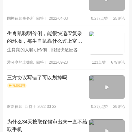
国樽律师事务所
回答于 2022-04-03
0.2万点赞
25评论
生肖鼠聪明伶俐，能很快适应复杂
的环境，那生肖鼠靠什么过上富裕
的生活？
生肖鼠的人聪明伶俐，能很快适应各种
复杂的环境，学习能力强大，喜欢动脑
爱分享的土拨鼠
回答于 2022-09-23
123点赞
679评论
筋，做事认真，头脑反应快，做事小
三方协议写错了可以划掉吗
视频回答
谢新律师
回答于 2022-03-22
0.2万点赞
29评论
为什么34天按取保候审出来一直不给
取手机