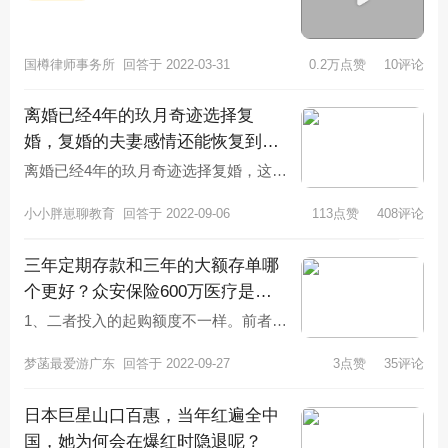
国樽律师事务所
回答于 2022-03-31
0.2万点赞
10评论
离婚已经4年的玖月奇迹选择复
婚，复婚的夫妻感情还能恢复到以
前吗？
离婚已经4年的玖月奇迹选择复婚，这是
很多人都没有想到的事情。现代社会的
小小胖崽聊教育
回答于 2022-09-06
113点赞
408评论
离婚率相比之前非常高，但也存在
三年定期存款和三年的大额存单哪
个更好？众安保险600万医疗是真
是假？
1、二者投入的起购额度不一样。前者起
购额度是20万余元。后者的起购额度比
梦菡最爱游广东
回答于 2022-09-27
3点赞
35评论
较低，50元起购。2、二者的
日本巨星山口百惠，当年红遍全中
国，她为何会在爆红时隐退呢？