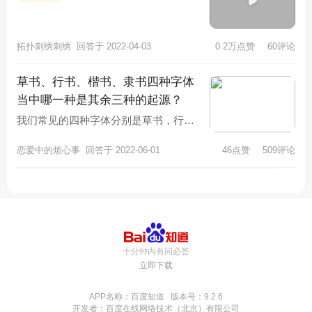
拓扑刺绣刺绣
回答于 2022-04-03
0.2万点赞
60评论
草书、行书、楷书、隶书四种字体
当中哪一种是其余三种的起源？
我们常见的四种字体分别是草书，行
书，楷书和历史，其中楷书是由隶书逐
恋爱中的烦心事
回答于 2022-06-01
46点赞
509评论
渐演变而来的，行书也是在隶书的基础
十分钟内有问必答
立即下载
APP名称：百度知道 版本号：9.2.6
开发者：百度在线网络技术（北京）有限公司