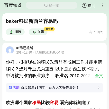
百度知道
提问
搜一搜
baker移民新西兰容易吗
有奖励
提问
答题
共1个回答
帐号已注销
2017-12-10
TA获得超过5850个赞
你好，根据现在的移民政策只有找到工作才能申请
移民？选对专业尤为重要.以下是新西兰技术移民
申请被批准的职业排序： 职业名 2010-2012年批
...全文
准人数 Chef 厨师 2,488 Cafe or Restaurant
百度知道21周年，百万大奖等你瓜分！
Manager 餐厅经理 1,591 Retail Manager
(General) 零售经理 1,547 Registered Nurse 注册
欧洲哪个国家
移民
比较
容易
-看完你就知道了
护士 1,513 Nurse (Aged Care) 老年护理 1,238