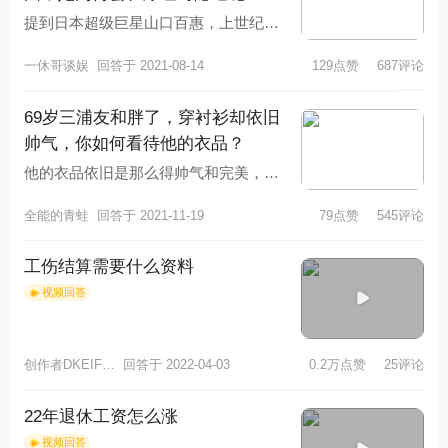
提到日本超级巨星山口百惠，上世纪八
十年代靠一部《血凝》在中国走红的程
一休哥谈娱
回答于 2021-08-14
129点赞
687评论
度，甚至盖过了梅艳芳。说她是国民
69岁三浦友和胖了，穿衬衫却依旧
帅气，你如何看待他的衣品？
他的衣品依旧是那么得帅气和完美，感
兴趣的小伙伴可以学习一下他的穿搭技
全能的青蛙
回答于 2021-11-19
79点赞
545评论
巧和风格，确实不错。三浦友和拥有
工伤结算需要什么资料
视频回答
创作者DKEIFHCB4754
回答于 2022-04-03
0.2万点赞
25评论
22年退休工资怎么涨
视频回答