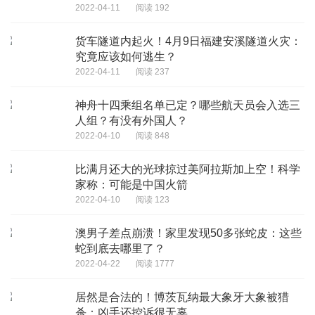
2022-04-11
阅读 192
货车隧道内起火！4月9日福建安溪隧道火灾：
究竟应该如何逃生？
2022-04-11
阅读 237
神舟十四乘组名单已定？哪些航天员会入选三
人组？有没有外国人？
2022-04-10
阅读 848
比满月还大的光球掠过美阿拉斯加上空！科学
家称：可能是中国火箭
2022-04-10
阅读 123
澳男子差点崩溃！家里发现50多张蛇皮：这些
蛇到底去哪里了？
2022-04-22
阅读 1777
居然是合法的！博茨瓦纳最大象牙大象被猎
杀：凶手还控诉很无辜