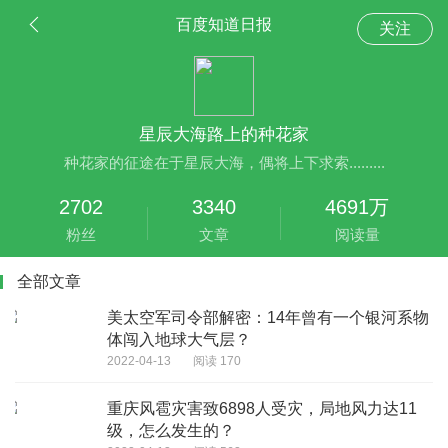
百度知道日报
关注
星辰大海路上的种花家
种花家的征途在于星辰大海，偶将上下求索.........
2702
3340
4691万
粉丝
文章
阅读量
全部文章
美太空军司令部解密：14年曾有一个银河系物
体闯入地球大气层？
2022-04-13
阅读 170
重庆风雹灾害致6898人受灾，局地风力达11
级，怎么发生的？