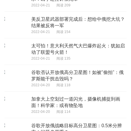
2022-04-21
阅读 209
美反卫星武器部署完成后：想给中俄挖大坑？
结果被反将一军
2022-04-21
阅读 154
太可怕！意大利天然气大巴爆炸起火：犹如启
动了联盟号火箭！
2022-04-21
阅读 135
谷歌否认开放俄高分卫星图！如被"偷拍"：俄
罗斯能干扰击毁吗？
2022-04-20
阅读 118
加拿大上空划过一道闪光，摄像机捕捉到画
面！科学家：或有物坠地
2022-04-20
阅读 114
谷歌开放俄战略目标高分卫星图：0.5米分辨