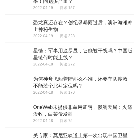
率！问题多严重？
2022-04-19
阅读 157
恐龙真还存在？创纪录暴雨过后，澳洲海滩冲
上神秘生物
2022-04-19
阅读 328
星链：军事用途尽显，它能被干扰吗？中国版
星链何时能上线？
2022-04-18
阅读 272
为何神舟飞船着陆那么不准，还要车队搜救，
不能装个北斗定位吗？
2022-04-18
阅读 170
OneWeb未提供非军用证明，俄航天局：火箭
没收，白菜价发射
2022-04-18
阅读 75
美专家：莫尼亚轨道上第一次出现中国卫星，