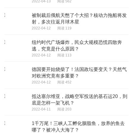
2022-04-13
阅读 562
被制裁后俄航天憋了个大招？核动力拖船将发
射，多次往返月球木星
2022-04-12
阅读 119
纽约时代广场爆炸，民众大规模恐慌四散奔
逃，究竟是什么原因？
2022-04-12
阅读 113
德国要开始烧柴了！法国政坛要变天？天然气
对欧洲究竟有多重要？
2022-04-12
阅读 452
抵达塞尔维亚，战略空军投送的基石运20，到
底是怎样一架飞机？
2022-04-11
阅读 203
1千万尾！三峡人工孵化胭脂鱼，放养的鱼去
哪了？被冲入大海了？