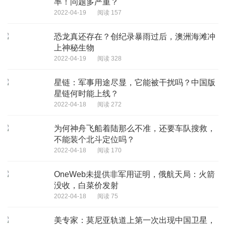
率！问题多严重？
2022-04-19
阅读 157
恐龙真还存在？创纪录暴雨过后，澳洲海滩冲
上神秘生物
2022-04-19
阅读 328
星链：军事用途尽显，它能被干扰吗？中国版
星链何时能上线？
2022-04-18
阅读 272
为何神舟飞船着陆那么不准，还要车队搜救，
不能装个北斗定位吗？
2022-04-18
阅读 170
OneWeb未提供非军用证明，俄航天局：火箭
没收，白菜价发射
2022-04-18
阅读 75
美专家：莫尼亚轨道上第一次出现中国卫星，