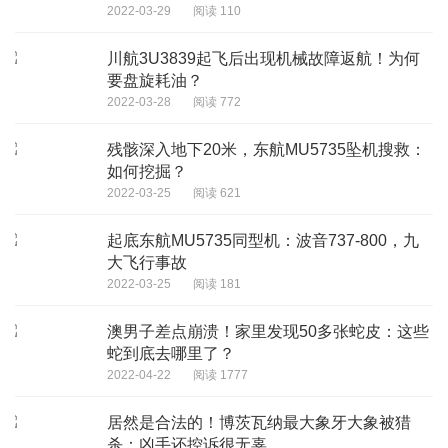
2022-03-29
阅读 110
川航3U3839起飞后出现机械故障返航！为何
要盘旋耗油？
2022-03-28
阅读 772
残骸深入地下20米，东航MU5735坠机搜救：
如何挖掘？
2022-03-25
阅读 621
起底东航MU5735同型机：波音737-800，九
大飞行事故
2022-03-25
阅读 181
澳男子差点崩溃！家里发现50多张蛇皮：这些
蛇到底去哪里了？
2022-04-22
阅读 1777
居然是合法的！博茨瓦纳最大象牙大象被猎
杀：凶手还控诉很无辜