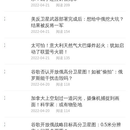
2022-04-21
阅读 209
美反卫星武器部署完成后：想给中俄挖大坑？
结果被反将一军
2022-04-21
阅读 154
太可怕！意大利天然气大巴爆炸起火：犹如启
动了联盟号火箭！
2022-04-21
阅读 135
谷歌否认开放俄高分卫星图！如被"偷拍"：俄
罗斯能干扰击毁吗？
2022-04-20
阅读 118
加拿大上空划过一道闪光，摄像机捕捉到画
面！科学家：或有物坠地
2022-04-20
阅读 114
谷歌开放俄战略目标高分卫星图：0.5米分辨