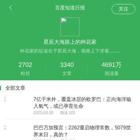
百度知道日报
关注
星辰大海路上的种花家
种花家的征途在于星辰大海，偶将上下求索.........
2702
3340
4691万
粉丝
文章
阅读量
全部文章
7亿千米外，覆盖冰层的欧罗巴：正向海洋输
入氧气，或已孕育生命
2022-03-30
阅读 103
巴巴万加预言：2262重启物理常数，5079世
界末日，真的？