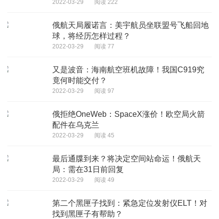
2022-03-29
阅读 222
俄航天局履诺言：美宇航员坐联盟号飞船回地
球，将经历怎样过程？
2022-03-29
阅读 77
又是波音：海南航空班机故障！我国C919究
竟何时能交付？
2022-03-29
阅读 97
俄拒绝OneWeb：SpaceX涨价！欧空局火箭
配件在乌克兰
2022-03-29
阅读 45
最后通牒到来？将决定空间站命运！俄航天
局：需在31日前回复
2022-03-29
阅读 49
第二个黑匣子找到：紧急定位发射仪ELT！对
找到黑匣子有帮助？