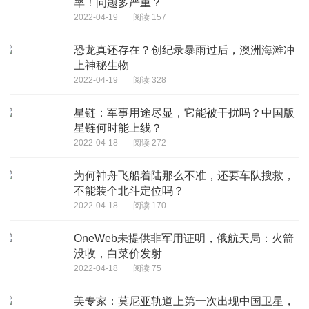
率！问题多严重？
2022-04-19
阅读 157
恐龙真还存在？创纪录暴雨过后，澳洲海滩冲
上神秘生物
2022-04-19
阅读 328
星链：军事用途尽显，它能被干扰吗？中国版
星链何时能上线？
2022-04-18
阅读 272
为何神舟飞船着陆那么不准，还要车队搜救，
不能装个北斗定位吗？
2022-04-18
阅读 170
OneWeb未提供非军用证明，俄航天局：火箭
没收，白菜价发射
2022-04-18
阅读 75
美专家：莫尼亚轨道上第一次出现中国卫星，