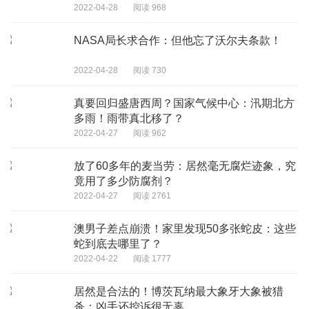
2022-04-28
阅读 968
NASA局长求合作：但他忘了沃尔夫条款！
2022-04-28
阅读 730
真要回归盛唐西周？国家气候中心：汛期北方
多雨！雨带真北移了？
2022-04-27
阅读 962
放了60多年的麦当劳：居然毫无腐烂迹象，究
竟用了多少防腐剂？
2022-04-27
阅读 2761
澳男子差点崩溃！家里发现50多张蛇皮：这些
蛇到底去哪里了？
2022-04-22
阅读 1777
居然是合法的！博茨瓦纳最大象牙大象被猎
杀：凶手还控诉很无辜