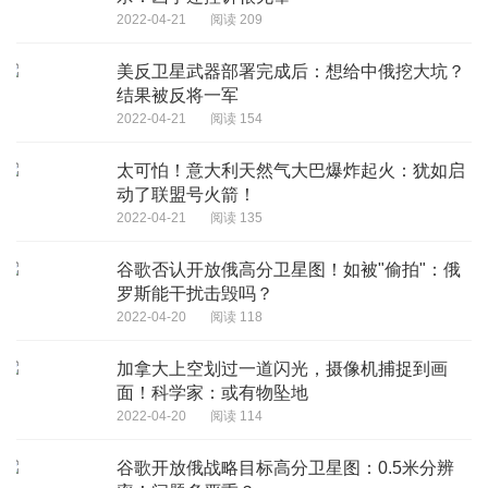
2022-04-21
阅读 209
美反卫星武器部署完成后：想给中俄挖大坑？
结果被反将一军
2022-04-21
阅读 154
太可怕！意大利天然气大巴爆炸起火：犹如启
动了联盟号火箭！
2022-04-21
阅读 135
谷歌否认开放俄高分卫星图！如被"偷拍"：俄
罗斯能干扰击毁吗？
2022-04-20
阅读 118
加拿大上空划过一道闪光，摄像机捕捉到画
面！科学家：或有物坠地
2022-04-20
阅读 114
谷歌开放俄战略目标高分卫星图：0.5米分辨