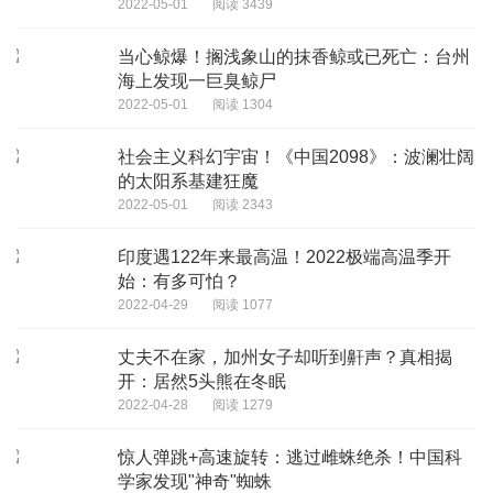
2022-05-01
阅读 3439
当心鲸爆！搁浅象山的抹香鲸或已死亡：台州
海上发现一巨臭鲸尸
2022-05-01
阅读 1304
社会主义科幻宇宙！《中国2098》：波澜壮阔
的太阳系基建狂魔
2022-05-01
阅读 2343
印度遇122年来最高温！2022极端高温季开
始：有多可怕？
2022-04-29
阅读 1077
丈夫不在家，加州女子却听到鼾声？真相揭
开：居然5头熊在冬眠
2022-04-28
阅读 1279
惊人弹跳+高速旋转：逃过雌蛛绝杀！中国科
学家发现"神奇"蜘蛛