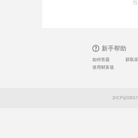
当
新手帮助
如何答题
获取
使用财富值
京ICP证0301