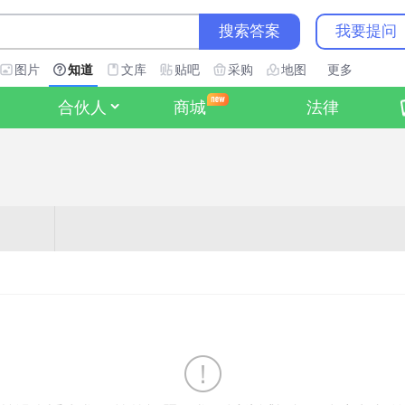
搜索答案
我要提问
图片
知道
文库
贴吧
采购
地图
更多
合伙人
商城
法律