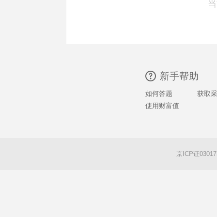
当
新手帮助
如何答题
获取
使用财富值
京ICP证0301