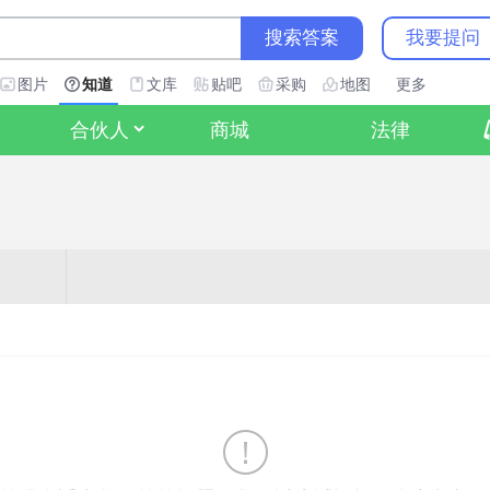
搜索答案
我要提问
图片
知道
文库
贴吧
采购
地图
更多
合伙人
商城
法律