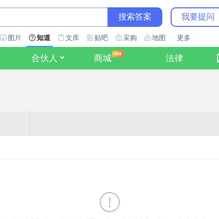
搜索答案
我要提问
图片
知道
文库
贴吧
采购
地图
更多
合伙人
商城
法律