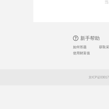
当
新手帮助
如何答题
获取
使用财富值
京ICP证0301